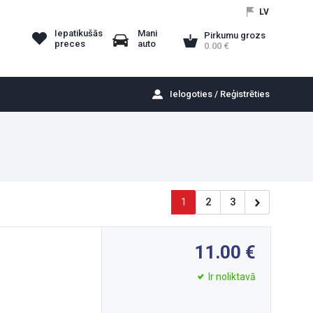
LV
Iepatikušās
Mani
Pirkumu grozs
preces
auto
0.00
Ielogoties / Reģistrēties
)
1
2
3
11.00
Ir noliktavā