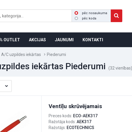
pēc nosaukuma
pēc koda
% OUTLET
AKCIJAS
JAUNUMI
KONTAKTI
A/C uzpildes iekārtas
Piederumi
zpildes iekārtas Piederumi
(32 vienības
Ventīļu skrūvējamais
Preces kods:
ECO-AEK317
Ražotāja kods:
AEK317
Ražotājs:
ECOTECHNICS