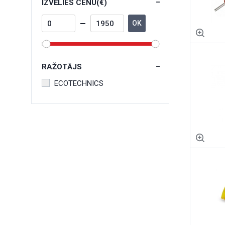
IZVĒLIES CENU(€)
OK
RAŽOTĀJS
ECOTECHNICS