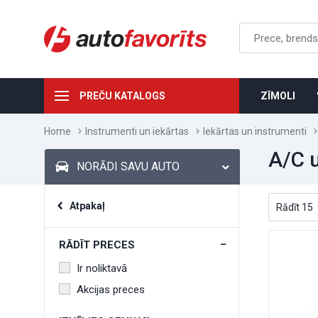
PREČU KATALOGS
ZĪMOLI
Home
Instrumenti un iekārtas
Iekārtas un instrumenti
A/C u
NORĀDI SAVU AUTO
Atpakaļ
RĀDĪT PRECES
Ir noliktavā
Akcijas preces