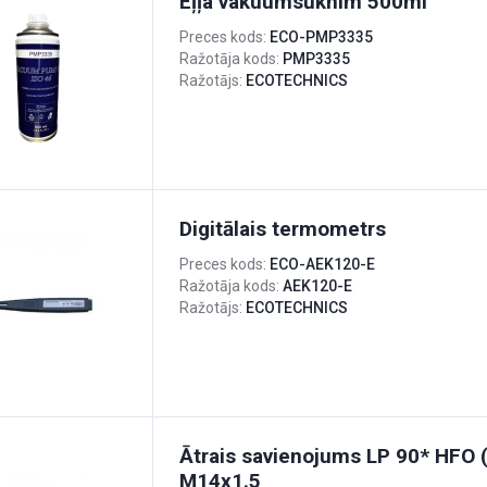
Eļļa vakuumsūknim 500ml
Preces kods:
ECO-PMP3335
Ražotāja kods:
PMP3335
Ražotājs:
ECOTECHNICS
Digitālais termometrs
Preces kods:
ECO-AEK120-E
Ražotāja kods:
AEK120-E
Ražotājs:
ECOTECHNICS
Ātrais savienojums LP 90* HFO 
M14x1.5