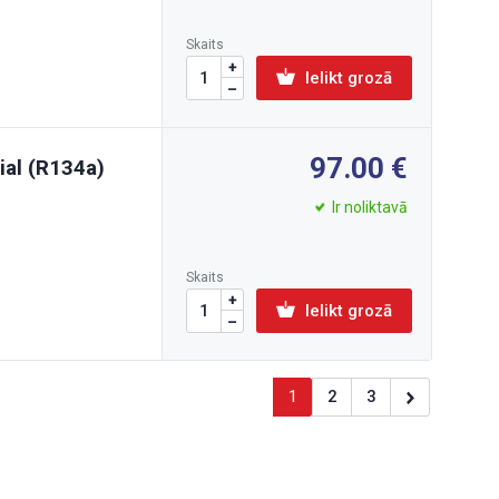
Skaits
Ielikt grozā
97.00
ial (R134a)
Ir noliktavā
Skaits
Ielikt grozā
1
2
3