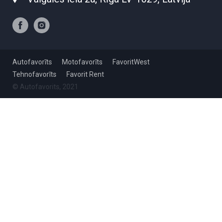
Autofavorīts
Motofavorīts
FavoritWest
Tehnofavorīts
Favorit Rent
© Autofavorits, 2021