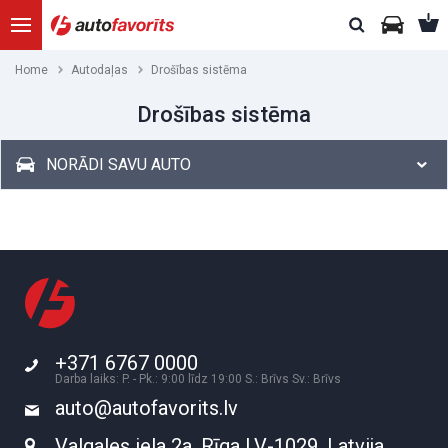
Home
Autodaļas
Drošības sistēma
Drošības sistēma
NORĀDI SAVU AUTO
+371 6767 0000
Darba laiks: P. - Pk.: 9:00 līdz 19:00 S.: Brīvs Sv.: Brīvs
auto@autofavorits.lv
Valgales iela 2a, Rīga LV-1029, Latvija