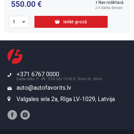
550.00
Nav noliktavā
2-3 darba dienas
Ielikt grozā
+371 6767 0000
Darba laiks: P. - Pk.: 9:00 līdz 19:00 S.: Brīvs Sv.: Brīvs
auto@autofavorits.lv
Valgales iela 2a, Rīga LV-1029, Latvija