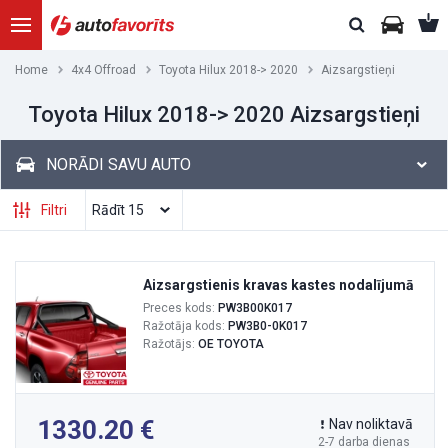
Home
4x4 Offroad
Toyota Hilux 2018-> 2020
Aizsargstieņi
Toyota Hilux 2018-> 2020 Aizsargstieņi
NORĀDI SAVU AUTO
Filtri
Aizsargstienis kravas kastes nodalījumā
Preces kods:
PW3B00K017
Ražotāja kods:
PW3B0-0K017
Ražotājs:
OE TOYOTA
1330.20
Nav noliktavā
2-7 darba dienas