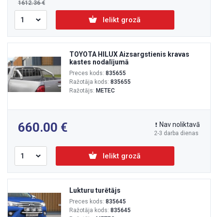
1612.36
Ielikt grozā
TOYOTA HILUX Aizsargstienis kravas
kastes nodalījumā
Preces kods:
835655
Ražotāja kods:
835655
Ražotājs:
METEC
660.00
Nav noliktavā
2-3 darba dienas
Ielikt grozā
Lukturu turētājs
Preces kods:
835645
Ražotāja kods:
835645