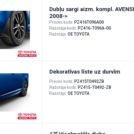
Dubļu sargi aizm. kompl. AVENS
2008->
Preces kods:
PZ416T096A00
Ražotāja kods:
PZ416-T096A-00
Ražotājs:
OE TOYOTA
Dekoratīvas līste uz durvīm
Preces kods:
PZ415T0492ZB
Ražotāja kods:
PZ415-T0492-ZB
Ražotājs:
OE TOYOTA