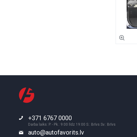
+371 6767 0000
Darba laiks: P. - Pk.: 9:00 līdz 19:00 S.: Brīvs Sv.: Brīvs
auto@autofavorits.lv