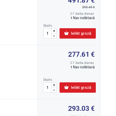
491.87
393.49
2-7 darba dienas
Nav noliktavā
Skaits
Ielikt grozā
277.61
2-7 darba dienas
Nav noliktavā
Skaits
Ielikt grozā
293.03