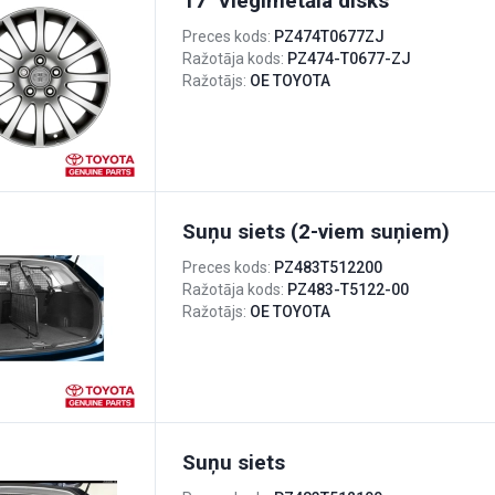
17'' Vieglmetāla disks
Preces kods:
PZ474T0677ZJ
Ražotāja kods:
PZ474-T0677-ZJ
Ražotājs:
OE TOYOTA
Suņu siets (2-viem suņiem)
Preces kods:
PZ483T512200
Ražotāja kods:
PZ483-T5122-00
Ražotājs:
OE TOYOTA
Suņu siets