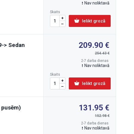
Nav noliktavā
Skaits
Ielikt grozā
209.90
9-> Sedan
254.43
2-7 darba dienas
Nav noliktavā
Skaits
Ielikt grozā
131.95
m pusēm)
152.98
2-7 darba dienas
Nav noliktavā