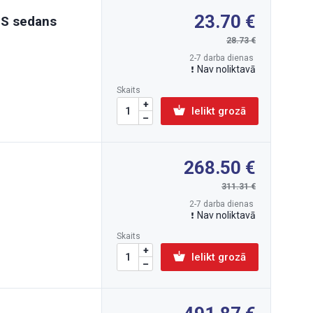
23.70
IS sedans
28.73
2-7 darba dienas
Nav noliktavā
Skaits
Ielikt grozā
268.50
311.31
2-7 darba dienas
Nav noliktavā
Skaits
Ielikt grozā