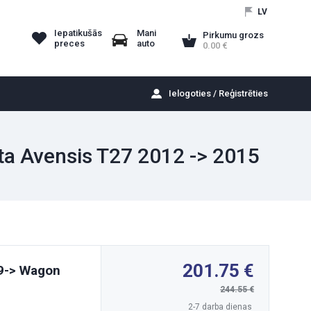
LV
Iepatikušās
Mani
Pirkumu grozs
preces
auto
0.00
Ielogoties / Reģistrēties
ta Avensis T27 2012 -> 2015
201.75
09-> Wagon
244.55
2-7 darba dienas