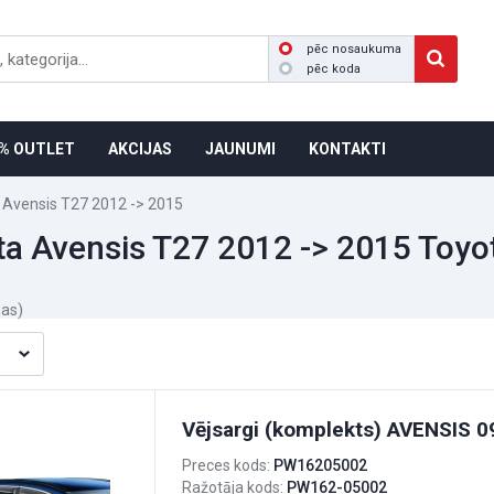
pēc nosaukuma
pēc koda
% OUTLET
AKCIJAS
JAUNUMI
KONTAKTI
 Avensis T27 2012 -> 2015
ta Avensis T27 2012 -> 2015 Toyo
bas)
Vējsargi (komplekts) AVENSIS 
Preces kods:
PW16205002
Ražotāja kods:
PW162-05002