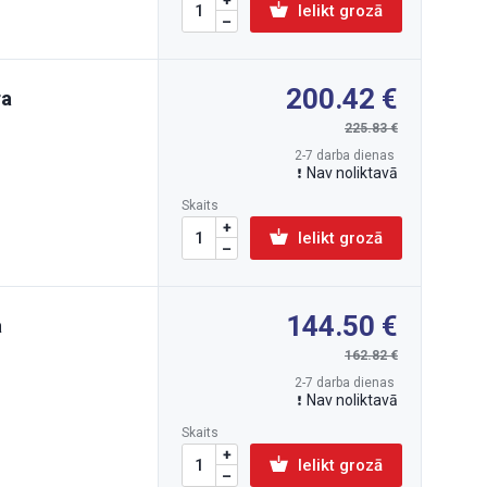
Ielikt grozā
200.42
ra
225.83
2-7 darba dienas
Nav noliktavā
Skaits
Ielikt grozā
144.50
a
162.82
2-7 darba dienas
Nav noliktavā
Skaits
Ielikt grozā