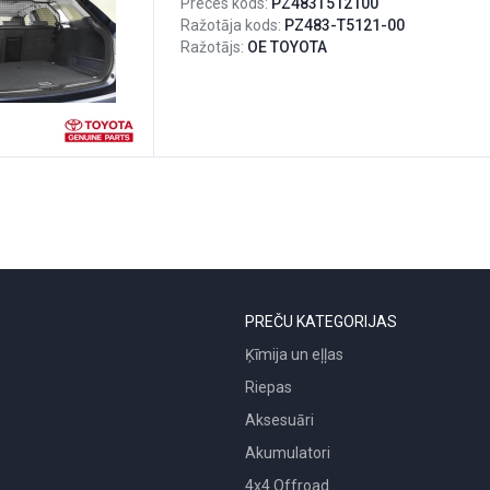
Preces kods:
PZ483T512100
Ražotāja kods:
PZ483-T5121-00
Ražotājs:
OE TOYOTA
PREČU KATEGORIJAS
Ķīmija un eļļas
Riepas
Aksesuāri
Akumulatori
4x4 Offroad