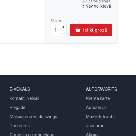
2-7 darba dienas
Nav noliktavā
Skaits
Ielikt grozā
E-VEIKALS
AUTOFAVORĪTS
Kontakti, veikali
Klienta karte
Piegāde
Autoservisi
Maksājuma veidi, Līzings
Mazlietoti auto
Par mums
Jaunumi
Garantija un atgriešana
Akcijas