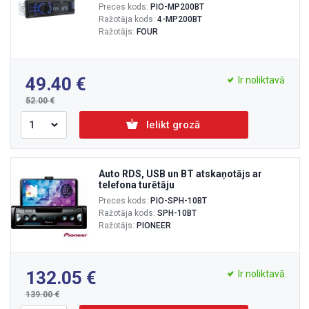
Preces kods:
PIO-MP200BT
Ražotāja kods:
4-MP200BT
Ražotājs:
FOUR
49.40
Ir noliktavā
52.00
Ielikt grozā
Auto RDS, USB un BT atskaņotājs ar
telefona turētāju
Preces kods:
PIO-SPH-10BT
Ražotāja kods:
SPH-10BT
Ražotājs:
PIONEER
132.05
Ir noliktavā
139.00