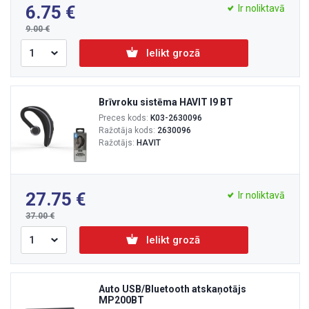
6.75
Ir noliktavā
9.00
Ielikt grozā
Brīvroku sistēma HAVIT I9 BT
Preces kods:
K03-2630096
Ražotāja kods:
2630096
Ražotājs:
HAVIT
27.75
Ir noliktavā
37.00
Ielikt grozā
Auto USB/Bluetooth atskaņotājs
MP200BT