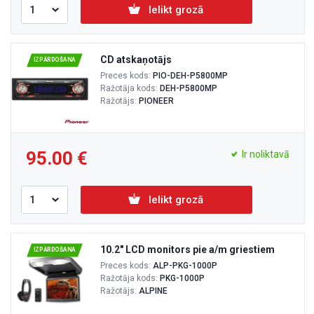
Ielikt grozā
CD atskaņotājs
IZPĀRDOŠANA
Preces kods:
PIO-DEH-P5800MP
Ražotāja kods:
DEH-P5800MP
Ražotājs:
PIONEER
95.00
Ir noliktavā
Ielikt grozā
10.2" LCD monitors pie a/m griestiem
IZPĀRDOŠANA
Preces kods:
ALP-PKG-1000P
Ražotāja kods:
PKG-1000P
Ražotājs:
ALPINE