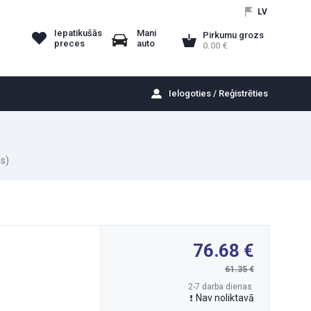
LV
Iepatikušās
Mani
Pirkumu grozs
preces
auto
0.00
Ielogoties / Reģistrēties
as)
76.68
61.35
2-7 darba dienas
Nav noliktavā