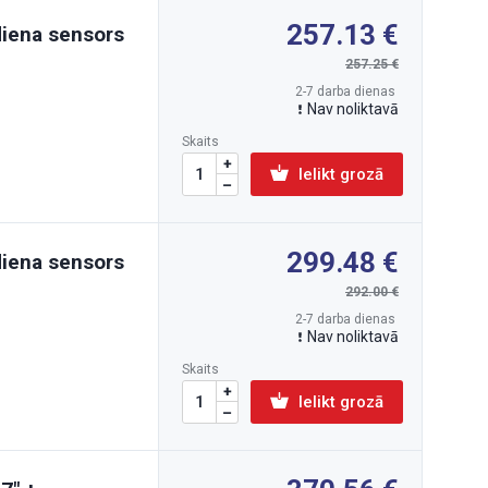
257.13
diena sensors
257.25
2-7 darba dienas
Nav noliktavā
Skaits
Ielikt grozā
299.48
diena sensors
292.00
2-7 darba dienas
Nav noliktavā
Skaits
Ielikt grozā