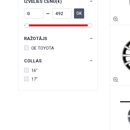
IZVĒLIES CENU(€)
OK
RAŽOTĀJS
OE TOYOTA
COLLAS
16"
17"