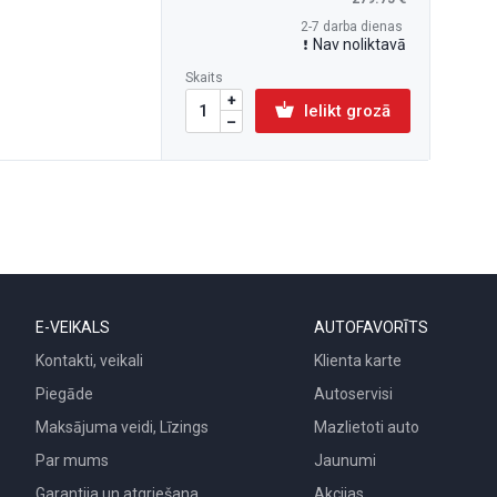
2-7 darba dienas
Nav noliktavā
Skaits
Ielikt grozā
E-VEIKALS
AUTOFAVORĪTS
Kontakti, veikali
Klienta karte
Piegāde
Autoservisi
Maksājuma veidi, Līzings
Mazlietoti auto
Par mums
Jaunumi
Garantija un atgriešana
Akcijas