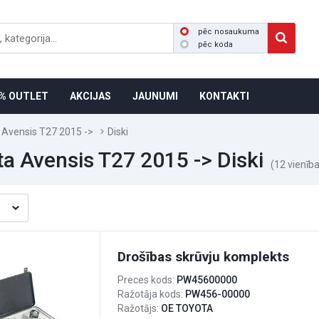
pēc nosaukuma
pēc koda
% OUTLET
AKCIJAS
JAUNUMI
KONTAKTI
 Avensis T27 2015 ->
Diski
a Avensis T27 2015 -> Diski
(12 vienīb
Drošības skrūvju komplekts
Preces kods:
PW45600000
Ražotāja kods:
PW456-00000
Ražotājs:
OE TOYOTA