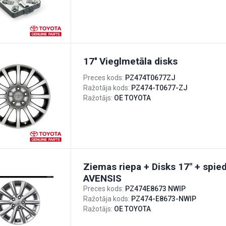
17'' Vieglmetāla disks
Preces kods:
PZ474T0677ZJ
Ražotāja kods:
PZ474-T0677-ZJ
Ražotājs:
OE TOYOTA
Ziemas riepa + Disks 17" + spie
AVENSIS
Preces kods:
PZ474E8673 NWIP
Ražotāja kods:
PZ474-E8673-NWIP
Ražotājs:
OE TOYOTA