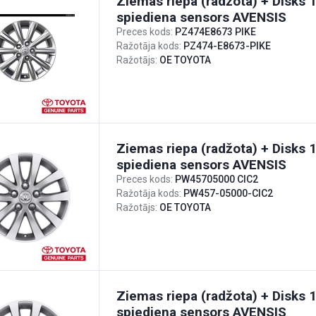
Ziemas riepa (radžota) + Disks 1
spiediena sensors AVENSIS
Preces kods:
PZ474E8673 PIKE
Ražotāja kods:
PZ474-E8673-PIKE
Ražotājs:
OE TOYOTA
Ziemas riepa (radžota) + Disks 1
spiediena sensors AVENSIS
Preces kods:
PW45705000 CIC2
Ražotāja kods:
PW457-05000-CIC2
Ražotājs:
OE TOYOTA
Ziemas riepa (radžota) + Disks 1
spiediena sensors AVENSIS