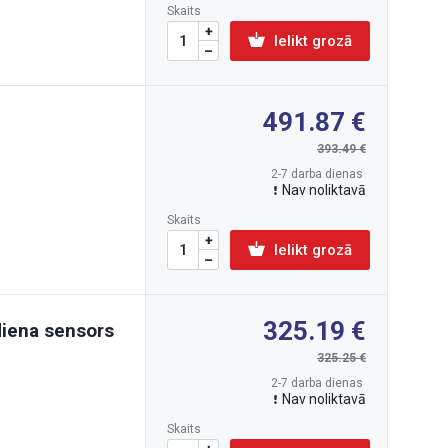
Skaits
Ielikt grozā
491.87
393.49
2-7 darba dienas
Nav noliktavā
Skaits
Ielikt grozā
325.19
diena sensors
325.25
2-7 darba dienas
Nav noliktavā
Skaits