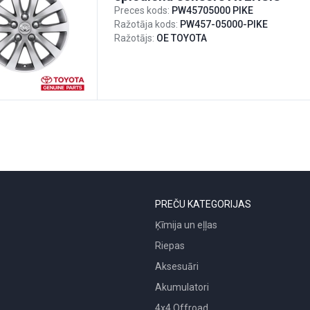
Preces kods:
PW45705000 PIKE
Ražotāja kods:
PW457-05000-PIKE
Ražotājs:
OE TOYOTA
PREČU KATEGORIJAS
Ķīmija un eļļas
Riepas
Aksesuāri
Akumulatori
4x4 Offroad