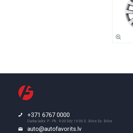
+371 6767 0000
Darba laiks: P. - Pk.: 9:00 līdz 19:00 S.: Brīvs Sv.: Brīvs
auto@autofavorits.lv