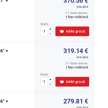
370.56
7" +
370.50
2-7 darba dienas
Nav noliktavā
Skaits
Ielikt grozā
319.14
6" +
319.25
2-7 darba dienas
Nav noliktavā
Skaits
Ielikt grozā
279.81
6" +
279.75