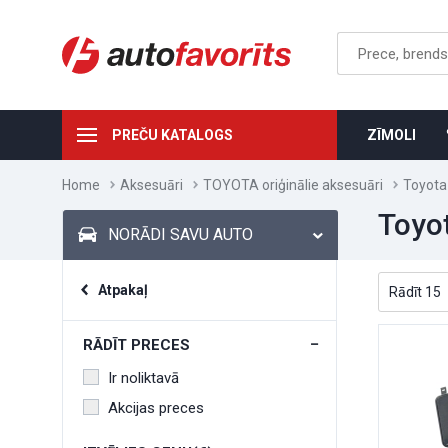
PREČU KATALOGS
ZĪMOLI
Home
Aksesuāri
TOYOTA oriģinālie aksesuāri
Toyota
Toyot
NORĀDI SAVU AUTO
Atpakaļ
RĀDĪT PRECES
Ir noliktavā
Akcijas preces