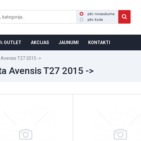
pēc nosaukuma
pēc koda
% OUTLET
AKCIJAS
JAUNUMI
KONTAKTI
 Avensis T27 2015 ->
ta Avensis T27 2015 ->