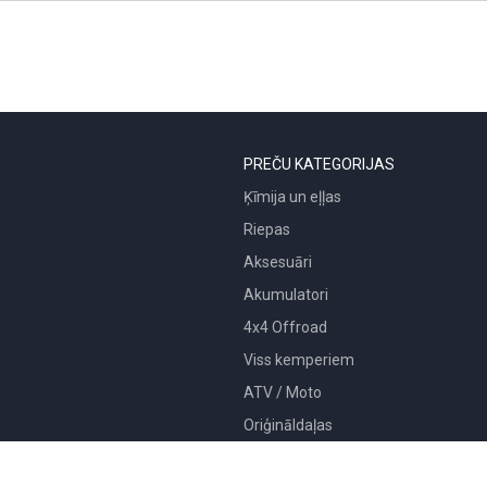
PREČU KATEGORIJAS
Ķīmija un eļļas
Riepas
Aksesuāri
Akumulatori
4x4 Offroad
Viss kemperiem
ATV / Moto
Oriģināldaļas
Iekārtas un instrumenti