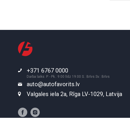
+371 6767 0000
Darba laiks: P. - Pk.: 9:00 līdz 19:00 S.: Brīvs Sv.: Brīvs
auto@autofavorits.lv
Valgales iela 2a, Rīga LV-1029, Latvija