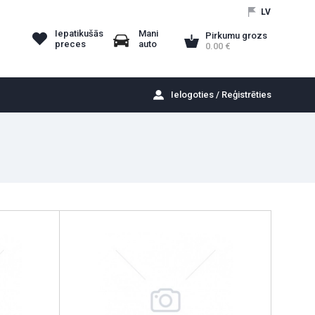
LV
Iepatikušās
Mani
Pirkumu grozs
preces
auto
0.00
Ielogoties / Reģistrēties