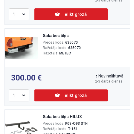
2-3 darba dienas
Ielikt grozā
Sakabes āķis
Preces kods:
635070
Ražotāja kods:
635070
Ražotājs:
METEC
300.00
Nav noliktavā
2-3 darba dienas
Ielikt grozā
Sakabes āķis HILUX
Preces kods:
K03-O93 STN
Ražotāja kods:
T-151