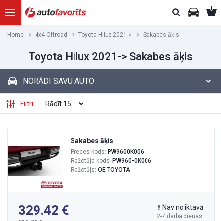
Home
4x4 Offroad
Toyota Hilux 2021->
Sakabes āķis
Toyota Hilux 2021-> Sakabes āķis
NORĀDI SAVU AUTO
Filtri
Sakabes āķis
Preces kods:
PW9600K006
Ražotāja kods:
PW960-0K006
Ražotājs:
OE TOYOTA
329.42
Nav noliktavā
2-7 darba dienas