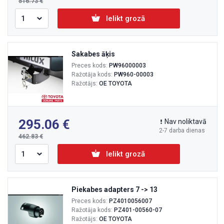
516.73
Ielikt grozā
Sakabes āķis
Preces kods:
PW96000003
Ražotāja kods:
PW960-00003
Ražotājs:
OE TOYOTA
295.06
Nav noliktavā
2-7 darba dienas
462.83
Ielikt grozā
Piekabes adapters 7 -> 13
Preces kods:
PZ4010056007
Ražotāja kods:
PZ401-00560-07
Ražotājs:
OE TOYOTA