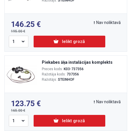
Ražotājs:
STEINHOF
146.25
Nav noliktavā
195.00
Ielikt grozā
Piekabes āķa instalācijas komplekts
Preces kods:
K03-737356
Ražotāja kods:
737356
Ražotājs:
STEINHOF
123.75
Nav noliktavā
165.00
Ielikt grozā