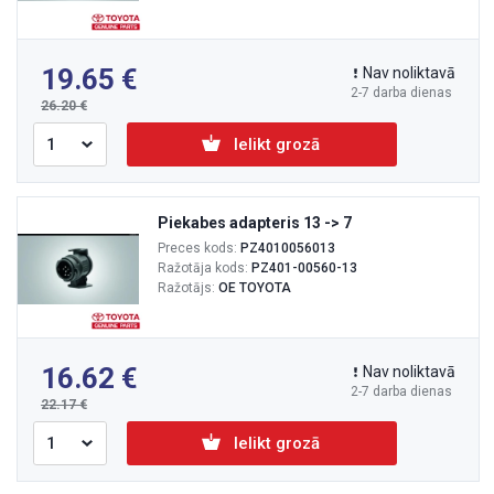
19.65
Nav noliktavā
2-7 darba dienas
26.20
Ielikt grozā
Piekabes adapteris 13 -> 7
Preces kods:
PZ4010056013
Ražotāja kods:
PZ401-00560-13
Ražotājs:
OE TOYOTA
16.62
Nav noliktavā
2-7 darba dienas
22.17
Ielikt grozā