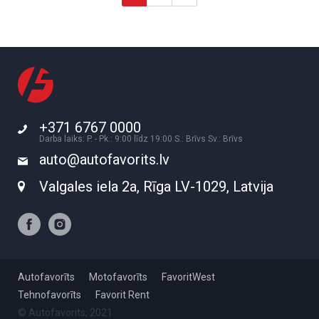
+371 6767 0000
Darba laiks: P. - Pk.: 9:00 līdz 19:00 S.: Brīvs Sv.: Brīvs
auto@autofavorits.lv
Valgales iela 2a, Rīga LV-1029, Latvija
Autofavorīts
Motofavorīts
FavoritWest
Tehnofavorīts
Favorit Rent
© Autofavorits, 2021