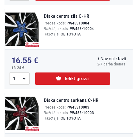
Diska centrs zils C-HR
Preces kods:
PW45810004
Ražotāja kods:
PW458-10004
Ražotājs:
OE TOYOTA
16.55
Nav noliktavā
2-7 darba dienas
13.24
Ielikt grozā
Diska centrs sarkans C-HR
Preces kods:
PW45810003
Ražotāja kods:
PW458-10003
Ražotājs:
OE TOYOTA