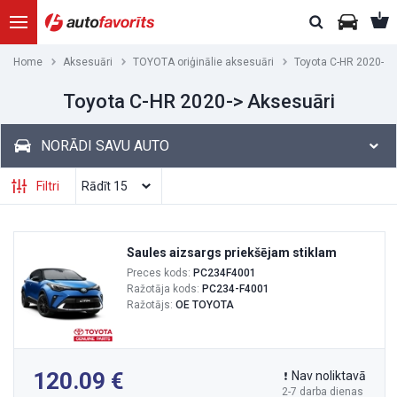
Home
Aksesuāri
TOYOTA oriģinālie aksesuāri
Toyota C-HR 2020->
Toyota C-HR 2020-> Aksesuāri
NORĀDI SAVU AUTO
Filtri
Saules aizsargs priekšējam stiklam
Preces kods:
PC234F4001
Ražotāja kods:
PC234-F4001
Ražotājs:
OE TOYOTA
120.09
Nav noliktavā
2-7 darba dienas