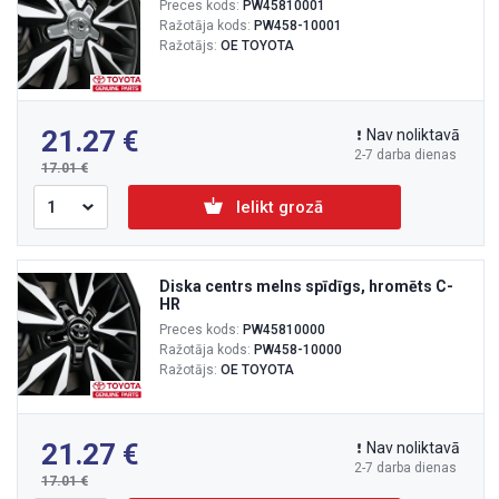
Preces kods:
PW45810001
Ražotāja kods:
PW458-10001
Ražotājs:
OE TOYOTA
21.27
Nav noliktavā
2-7 darba dienas
17.01
Ielikt grozā
Diska centrs melns spīdīgs, hromēts C-
HR
Preces kods:
PW45810000
Ražotāja kods:
PW458-10000
Ražotājs:
OE TOYOTA
21.27
Nav noliktavā
2-7 darba dienas
17.01