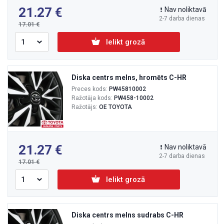
21.27
Nav noliktavā
2-7 darba dienas
17.01
Ielikt grozā
Diska centrs melns, hromēts C-HR
Preces kods:
PW45810002
Ražotāja kods:
PW458-10002
Ražotājs:
OE TOYOTA
21.27
Nav noliktavā
2-7 darba dienas
17.01
Ielikt grozā
Diska centrs melns sudrabs C-HR