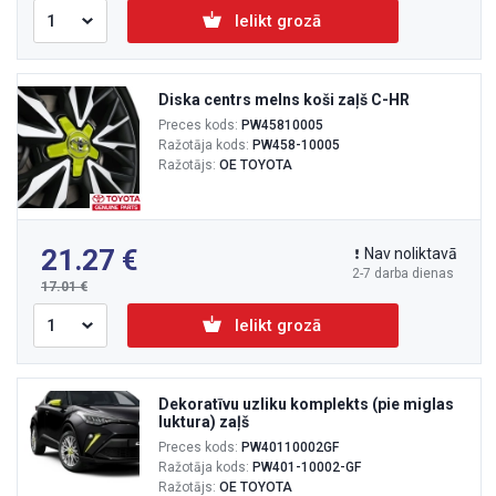
Ielikt grozā
Diska centrs melns koši zaļš C-HR
Preces kods:
PW45810005
Ražotāja kods:
PW458-10005
Ražotājs:
OE TOYOTA
21.27
Nav noliktavā
2-7 darba dienas
17.01
Ielikt grozā
Dekoratīvu uzliku komplekts (pie miglas
luktura) zaļš
Preces kods:
PW40110002GF
Ražotāja kods:
PW401-10002-GF
Ražotājs:
OE TOYOTA