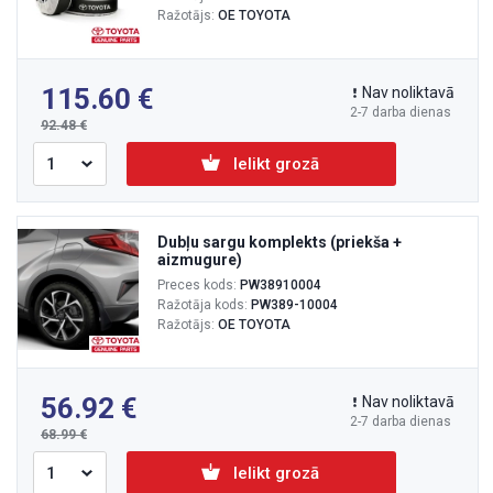
Ražotājs:
OE TOYOTA
115.60
Nav noliktavā
2-7 darba dienas
92.48
Ielikt grozā
Dubļu sargu komplekts (priekša +
aizmugure)
Preces kods:
PW38910004
Ražotāja kods:
PW389-10004
Ražotājs:
OE TOYOTA
56.92
Nav noliktavā
2-7 darba dienas
68.99
Ielikt grozā