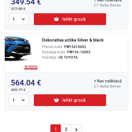
349.54
Nav noliktavā
2-7 darba dienas
377.88
Ielikt grozā
Dekoratīva uzlika Silver & black
Preces kods:
PW15410002
Ražotāja kods:
PW154-10002
Ražotājs:
OE TOYOTA
564.04
Nav noliktavā
2-7 darba dienas
609.77
Ielikt grozā
1
2