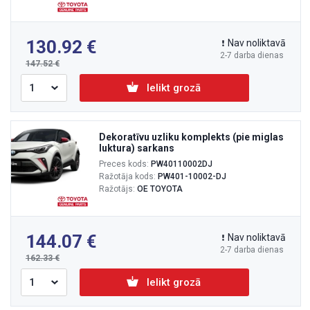
130.92
Nav noliktavā
2-7 darba dienas
147.52
Ielikt grozā
Dekoratīvu uzliku komplekts (pie miglas
luktura) sarkans
Preces kods:
PW40110002DJ
Ražotāja kods:
PW401-10002-DJ
Ražotājs:
OE TOYOTA
144.07
Nav noliktavā
2-7 darba dienas
162.33
Ielikt grozā