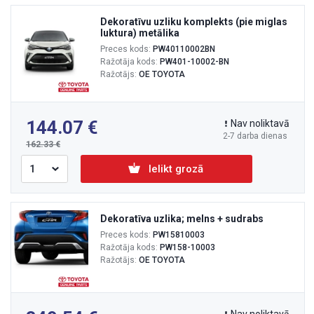
Dekoratīvu uzliku komplekts (pie miglas
luktura) metālika
Preces kods:
PW40110002BN
Ražotāja kods:
PW401-10002-BN
Ražotājs:
OE TOYOTA
144.07
Nav noliktavā
2-7 darba dienas
162.33
Ielikt grozā
Dekoratīva uzlika; melns + sudrabs
Preces kods:
PW15810003
Ražotāja kods:
PW158-10003
Ražotājs:
OE TOYOTA