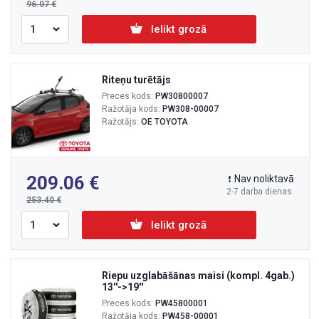
96.07
Ielikt grozā
Riteņu turētājs
Preces kods:
PW30800007
Ražotāja kods:
PW308-00007
Ražotājs:
OE TOYOTA
209.06
Nav noliktavā
2-7 darba dienas
253.40
Ielikt grozā
Riepu uzglabāšānas maisi (kompl. 4gab.)
13''->19''
Preces kods:
PW45800001
Ražotāja kods:
PW458-00001