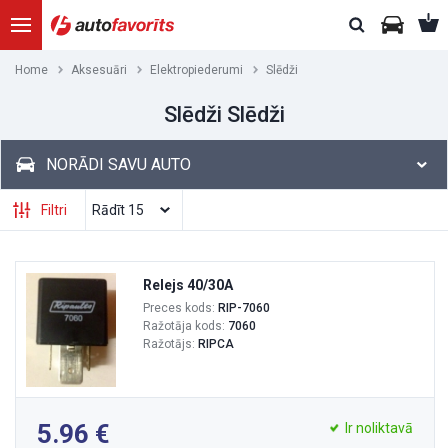
Home
Aksesuāri
Elektropiederumi
Slēdži
Slēdži Slēdži
NORĀDI SAVU AUTO
Filtri
Relejs 40/30A
Preces kods:
RIP-7060
Ražotāja kods:
7060
Ražotājs:
RIPCA
5.96
Ir noliktavā