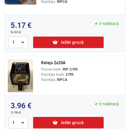
Ražotājs:
RIPCA
5.17
Ir noliktavā
9.97
Ielikt grozā
Relejs 2x20A
Preces kods:
RIP-2795
Ražotāja kods:
2795
Ražotājs:
RIPCA
3.96
Ir noliktavā
7.75
Ielikt grozā