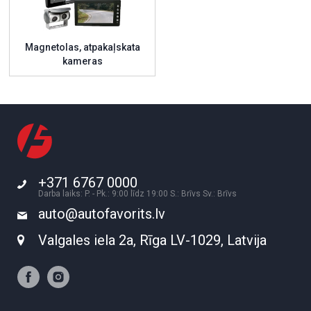
Magnetolas, atpakaļskata
kameras
+371 6767 0000
Darba laiks: P. - Pk.: 9:00 līdz 19:00 S.: Brīvs Sv.: Brīvs
auto@autofavorits.lv
Valgales iela 2a, Rīga LV-1029, Latvija