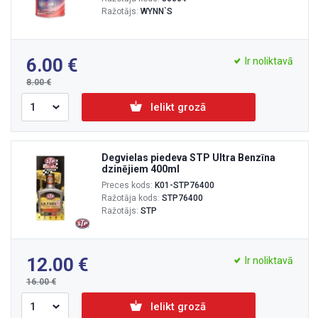
Ražotājs:
WYNN`S
6.00
Ir noliktavā
8.00
Ielikt grozā
Degvielas piedeva STP Ultra Benzīna
dzinējiem 400ml
Preces kods:
K01-STP76400
Ražotāja kods:
STP76400
Ražotājs:
STP
12.00
Ir noliktavā
16.00
Ielikt grozā