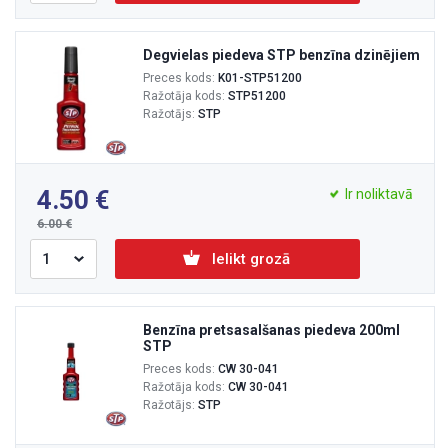
Degvielas piedeva STP benzīna dzinējiem
Preces kods:
K01-STP51200
Ražotāja kods:
STP51200
Ražotājs:
STP
4.50
Ir noliktavā
6.00
Ielikt grozā
Benzīna pretsasalšanas piedeva 200ml
STP
Preces kods:
CW 30-041
Ražotāja kods:
CW 30-041
Ražotājs:
STP