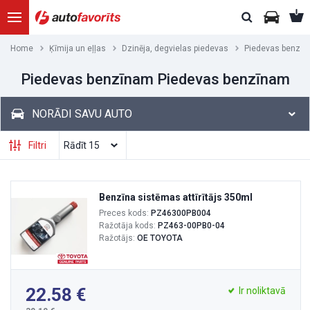
Home
Ķīmija un eļļas
Dzinēja, degvielas piedevas
Piedevas benzī
Piedevas benzīnam Piedevas benzīnam
NORĀDI SAVU AUTO
Filtri
Benzīna sistēmas attīrītājs 350ml
Preces kods:
PZ46300PB004
Ražotāja kods:
PZ463-00PB0-04
Ražotājs:
OE TOYOTA
22.58
Ir noliktavā