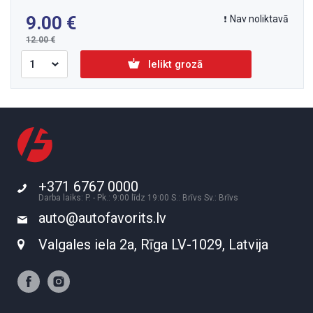
9.00
Nav noliktavā
12.00
Ielikt grozā
+371 6767 0000
Darba laiks: P. - Pk.: 9:00 līdz 19:00 S.: Brīvs Sv.: Brīvs
auto@autofavorits.lv
Valgales iela 2a, Rīga LV-1029, Latvija