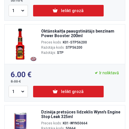
30.10
Ielikt grozā
Oktānskaitļa paaugstinātājs benzīnam
Power Booster 200ml
Preces kods:
K01-STP56200
Ražotāja kods:
STP56200
Ražotājs:
STP
6.00
Ir noliktavā
8.00
Ielikt grozā
Dzinēja pretsūces līdzeklis Wynn's Engine
Stop Leak 325ml
Preces kods:
K01-WYN50664
Ražotāja kods:
50664