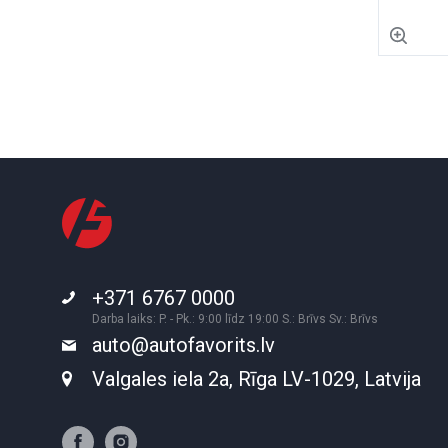
+371 6767 0000
Darba laiks: P. - Pk.: 9:00 līdz 19:00 S.: Brīvs Sv.: Brīvs
auto@autofavorits.lv
Valgales iela 2a, Rīga LV-1029, Latvija