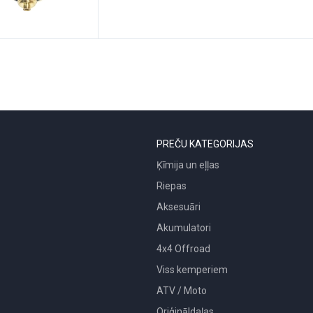
PREČU KATEGORIJAS
Ķīmija un eļļas
Riepas
Aksesuāri
Akumulatori
4x4 Offroad
Viss kemperiem
ATV / Moto
Oriģināldaļas