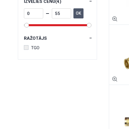
IZVĒLIES CENU(€)
OK
RAŽOTĀJS
TGO