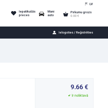
LV
Iepatikušās
Mani
Pirkumu grozs
preces
auto
0.00
Ielogoties / Reģistrēties
9.66
Ir noliktavā