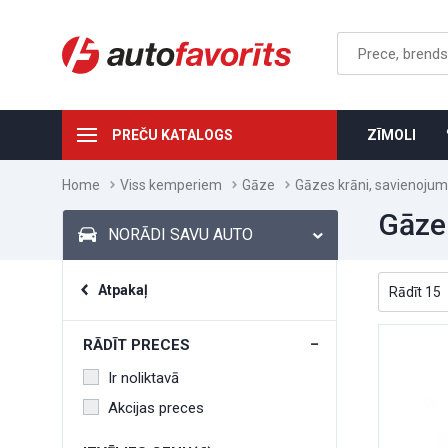
PREČU KATALOGS
ZĪMOLI
Home
Viss kemperiem
Gāze
Gāzes krāni, savienojum
Gāze
NORĀDI SAVU AUTO
Atpakaļ
RĀDĪT PRECES
Ir noliktavā
Akcijas preces