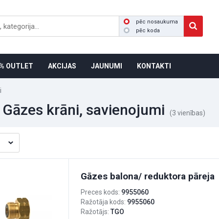
pēc nosaukuma
pēc koda
% OUTLET
AKCIJAS
JAUNUMI
KONTAKTI
i
 Gāzes krāni, savienojumi
(3 vienības)
Gāzes balona/ reduktora pāreja
Preces kods:
9955060
Ražotāja kods:
9955060
Ražotājs:
TGO