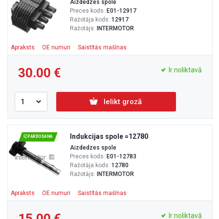
Aizdedzes spole
Preces kods:
E01-12917
Ražotāja kods:
12917
Ražotājs:
INTERMOTOR
Apraksts
OE numuri
Saistītās mašīnas
30.00
Ir noliktavā
Ielikt grozā
Indukcijas spole =12780
IZPĀRDOŠANA
Aizdedzes spole
Preces kods:
E01-12783
Ražotāja kods:
12780
Ražotājs:
INTERMOTOR
Apraksts
OE numuri
Saistītās mašīnas
15.00
Ir noliktavā