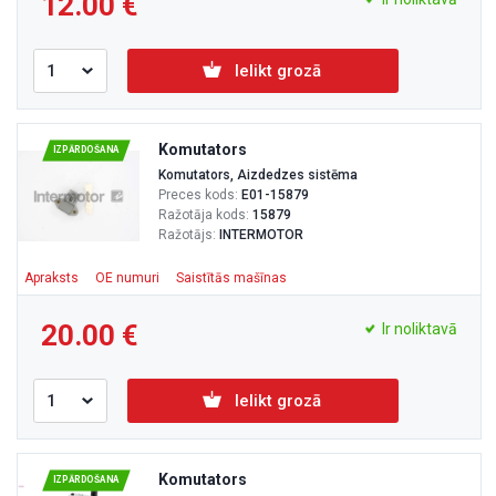
12.00
Ielikt grozā
Komutators
IZPĀRDOŠANA
Komutators, Aizdedzes sistēma
Preces kods:
E01-15879
Ražotāja kods:
15879
Ražotājs:
INTERMOTOR
Apraksts
OE numuri
Saistītās mašīnas
20.00
Ir noliktavā
Ielikt grozā
Komutators
IZPĀRDOŠANA