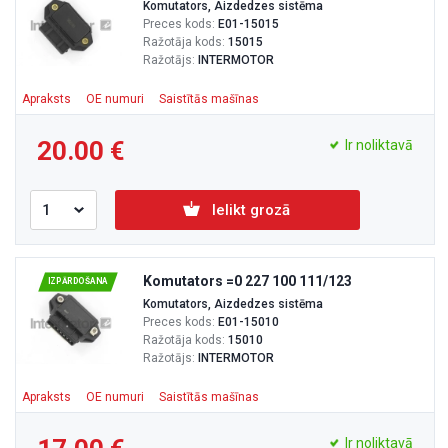
Komutators, Aizdedzes sistēma
Preces kods:
E01-15015
Ražotāja kods:
15015
Ražotājs:
INTERMOTOR
Apraksts
OE numuri
Saistītās mašīnas
20.00
Ir noliktavā
Ielikt grozā
Komutators =0 227 100 111/123
IZPĀRDOŠANA
Komutators, Aizdedzes sistēma
Preces kods:
E01-15010
Ražotāja kods:
15010
Ražotājs:
INTERMOTOR
Apraksts
OE numuri
Saistītās mašīnas
Ir noliktavā