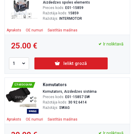
Aizdedzes spoles elements
Preces kods:
E01-15859
Ražotāja kods:
15859
Ražotājs:
INTERMOTOR
Apraksts
OE numuri
Saistītās mašīnas
25.00
Ir noliktavā
Ielikt grozā
Komutators
IZPĀRDOŠANA
Komutators, Aizdedzes sistēma
Preces kods:
E01-15857 SW
Ražotāja kods:
30 92 6414
Ražotājs:
SWAG
Apraksts
OE numuri
Saistītās mašīnas
Ir noliktavā