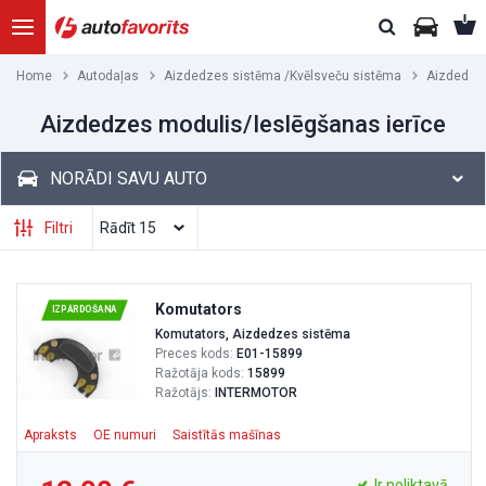
Home
Autodaļas
Aizdedzes sistēma /Kvēlsveču sistēma
Aizdedzes
Aizdedzes modulis/Ieslēgšanas ierīce
NORĀDI SAVU AUTO
Filtri
Komutators
IZPĀRDOŠANA
Komutators, Aizdedzes sistēma
Preces kods:
E01-15899
Ražotāja kods:
15899
Ražotājs:
INTERMOTOR
Apraksts
OE numuri
Saistītās mašīnas
Ir noliktavā