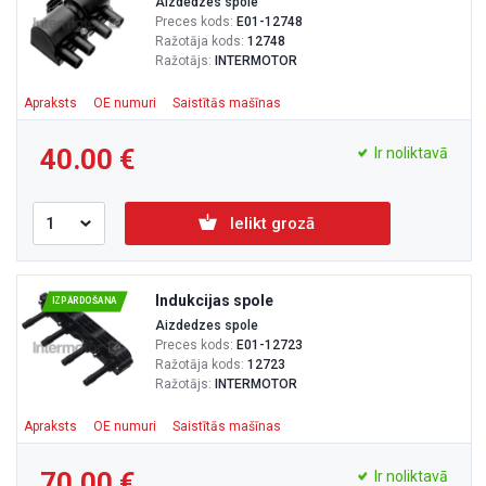
Aizdedzes spole
Preces kods:
E01-12748
Ražotāja kods:
12748
Ražotājs:
INTERMOTOR
Apraksts
OE numuri
Saistītās mašīnas
40.00
Ir noliktavā
Ielikt grozā
Indukcijas spole
IZPĀRDOŠANA
Aizdedzes spole
Preces kods:
E01-12723
Ražotāja kods:
12723
Ražotājs:
INTERMOTOR
Apraksts
OE numuri
Saistītās mašīnas
70.00
Ir noliktavā