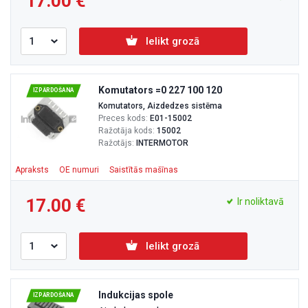
17.00
Ielikt grozā
Komutators =0 227 100 120
IZPĀRDOŠANA
Komutators, Aizdedzes sistēma
Preces kods:
E01-15002
Ražotāja kods:
15002
Ražotājs:
INTERMOTOR
Apraksts
OE numuri
Saistītās mašīnas
17.00
Ir noliktavā
Ielikt grozā
Indukcijas spole
IZPĀRDOŠANA