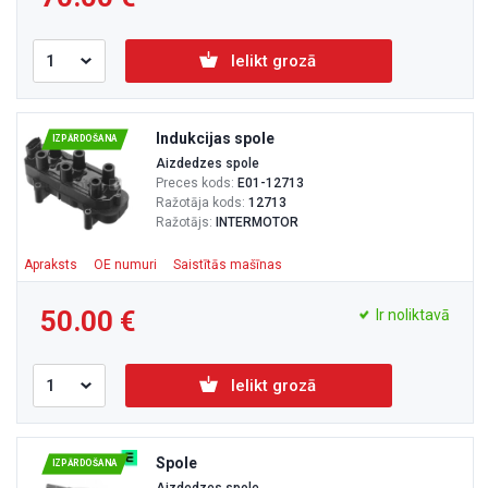
Ielikt grozā
Indukcijas spole
IZPĀRDOŠANA
Aizdedzes spole
Preces kods:
E01-12713
Ražotāja kods:
12713
Ražotājs:
INTERMOTOR
Apraksts
OE numuri
Saistītās mašīnas
50.00
Ir noliktavā
Ielikt grozā
Spole
IZPĀRDOŠANA