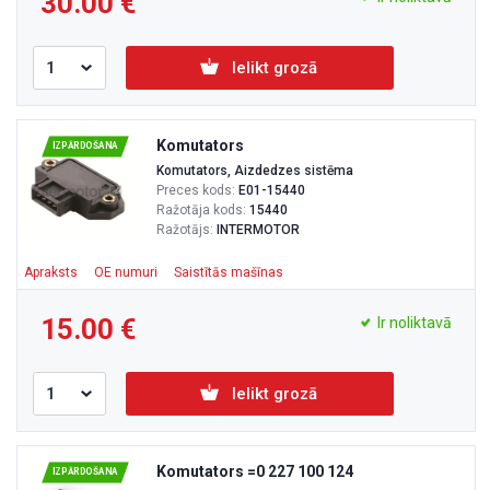
30.00
Ielikt grozā
Komutators
IZPĀRDOŠANA
Komutators, Aizdedzes sistēma
Preces kods:
E01-15440
Ražotāja kods:
15440
Ražotājs:
INTERMOTOR
Apraksts
OE numuri
Saistītās mašīnas
15.00
Ir noliktavā
Ielikt grozā
Komutators =0 227 100 124
IZPĀRDOŠANA