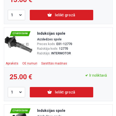
Ielikt grozā
Indukcijas spole
IZPĀRDOŠANA
Aizdedzes spole
Preces kods:
E01-12770
Ražotāja kods:
12770
Ražotājs:
INTERMOTOR
Apraksts
OE numuri
Saistītās mašīnas
25.00
Ir noliktavā
Ielikt grozā
Indukcijas spole
IZPĀRDOŠANA