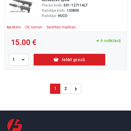
Aizdedzes spole
Preces kods:
E01-12711ALT
Ražotāja kods:
133800
Ražotājs:
HUCO
Apraksts
OE numuri
Saistītās mašīnas
15.00
Ir noliktavā
Ielikt grozā
1
2