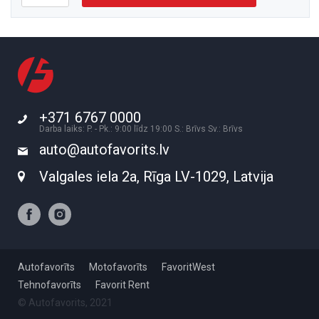
+371 6767 0000
Darba laiks: P. - Pk.: 9:00 līdz 19:00 S.: Brīvs Sv.: Brīvs
auto@autofavorits.lv
Valgales iela 2a, Rīga LV-1029, Latvija
Autofavorīts
Motofavorīts
FavoritWest
Tehnofavorīts
Favorit Rent
© Autofavorits, 2021