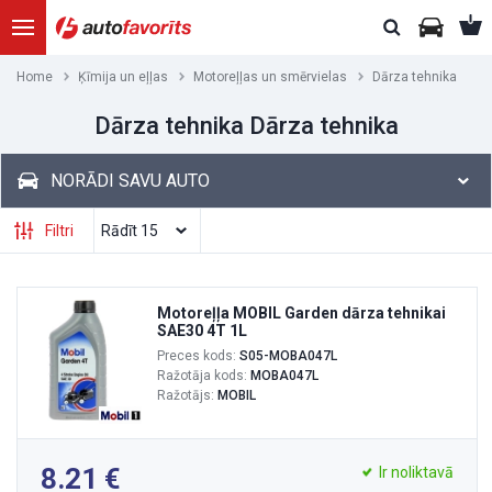
Home
Ķīmija un eļļas
Motoreļļas un smērvielas
Dārza tehnika
Dārza tehnika Dārza tehnika
NORĀDI SAVU AUTO
Filtri
Motoreļļa MOBIL Garden dārza tehnikai
SAE30 4T 1L
Preces kods:
S05-MOBA047L
Ražotāja kods:
MOBA047L
Ražotājs:
MOBIL
8.21
Ir noliktavā