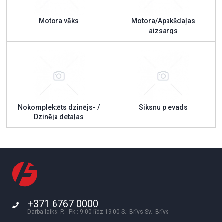
Motora vāks
Motora/Apakšdaļas
aizsargs
Nokomplektēts dzinējs- /
Siksnu pievads
Dzinēja detaļas
+371 6767 0000
Darba laiks: P. - Pk.: 9:00 līdz 19:00 S.: Brīvs Sv.: Brīvs