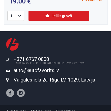
19.00
Ielikt grozā
+371 6767 0000
Darba laiks: P. - Pk.: 9:00 līdz 19:00 S.: Brīvs Sv.: Brīvs
auto@autofavorits.lv
Valgales iela 2a, Rīga LV-1029, Latvija