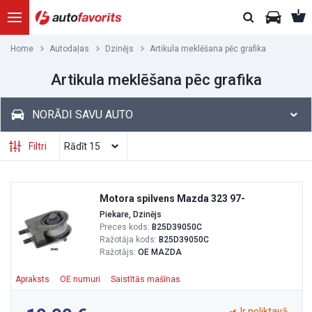
Home
Autodaļas
Dzinējs
Artikula meklēšana pēc grafika
Artikula meklēšana pēc grafika
NORĀDI SAVU AUTO
Filtri
Motora spilvens Mazda 323 97-
Piekare, Dzinējs
Preces kods:
B25D39050C
Ražotāja kods:
B25D39050C
Ražotājs:
OE MAZDA
Apraksts
OE numuri
Saistītās mašīnas
Ir noliktavā