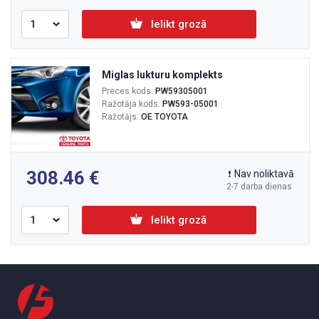
Ielikt grozā
Miglas lukturu komplekts
Preces kods:
PW59305001
Ražotāja kods:
PW593-05001
Ražotājs:
OE TOYOTA
308.46
Nav noliktavā
2-7 darba dienas
Ielikt grozā