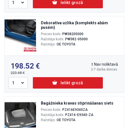
Ielikt grozā
Dekoratīva uzlika (komplekts abām
pusēm)
Preces kods:
PW38205000
Ražotāja kods:
PW382-05000
Ražotājs:
OE TOYOTA
198.52
Nav noliktavā
2-7 darba dienas
223.68
Ielikt grozā
Bagāžnieka kravas stiprināšanas siets
Preces kods:
PZ416E9340ZA
Ražotāja kods:
PZ416-E9340-ZA
Ražotājs:
OE TOYOTA