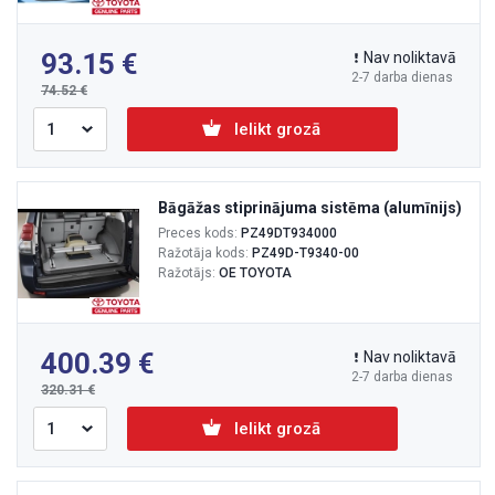
93.15
Nav noliktavā
2-7 darba dienas
74.52
Ielikt grozā
Bāgāžas stiprinājuma sistēma (alumīnijs)
Preces kods:
PZ49DT934000
Ražotāja kods:
PZ49D-T9340-00
Ražotājs:
OE TOYOTA
400.39
Nav noliktavā
2-7 darba dienas
320.31
Ielikt grozā