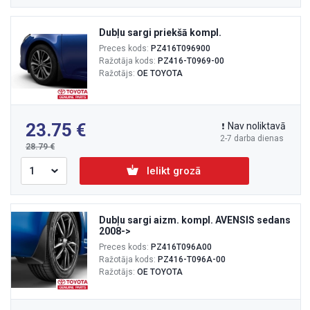
Dubļu sargi priekšā kompl.
Preces kods:
PZ416T096900
Ražotāja kods:
PZ416-T0969-00
Ražotājs:
OE TOYOTA
23.75
Nav noliktavā
2-7 darba dienas
28.79
Ielikt grozā
Dubļu sargi aizm. kompl. AVENSIS sedans
2008->
Preces kods:
PZ416T096A00
Ražotāja kods:
PZ416-T096A-00
Ražotājs:
OE TOYOTA