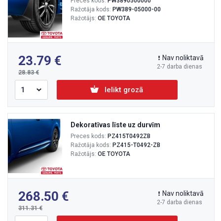
Preces kods:
PW3890500000
Ražotāja kods:
PW389-05000-00
Ražotājs:
OE TOYOTA
23.79
Nav noliktavā
2-7 darba dienas
28.83
Ielikt grozā
Dekoratīvas līste uz durvīm
Preces kods:
PZ415T0492ZB
Ražotāja kods:
PZ415-T0492-ZB
Ražotājs:
OE TOYOTA
268.50
Nav noliktavā
2-7 darba dienas
311.31