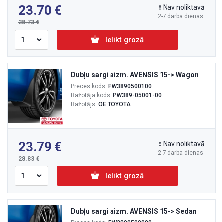
23.70
Nav noliktavā
2-7 darba dienas
28.73
Ielikt grozā
Dubļu sargi aizm. AVENSIS 15-> Wagon
Preces kods:
PW3890500100
Ražotāja kods:
PW389-05001-00
Ražotājs:
OE TOYOTA
23.79
Nav noliktavā
2-7 darba dienas
28.83
Ielikt grozā
Dubļu sargi aizm. AVENSIS 15-> Sedan