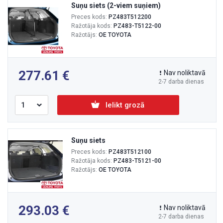
Suņu siets (2-viem suņiem)
Preces kods:
PZ483T512200
Ražotāja kods:
PZ483-T5122-00
Ražotājs:
OE TOYOTA
277.61
Nav noliktavā
2-7 darba dienas
Ielikt grozā
Suņu siets
Preces kods:
PZ483T512100
Ražotāja kods:
PZ483-T5121-00
Ražotājs:
OE TOYOTA
293.03
Nav noliktavā
2-7 darba dienas