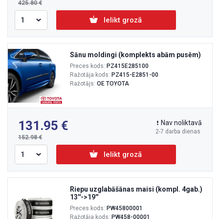
425.80
Ielikt grozā
Sānu moldingi (komplekts abām pusēm)
Preces kods:
PZ415E285100
Ražotāja kods:
PZ415-E2851-00
Ražotājs:
OE TOYOTA
131.95
Nav noliktavā
2-7 darba dienas
152.98
Ielikt grozā
Riepu uzglabāšānas maisi (kompl. 4gab.)
13''->19''
Preces kods:
PW45800001
Ražotāja kods:
PW458-00001