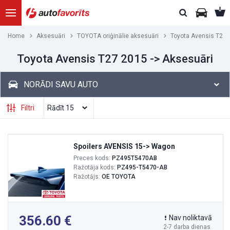
Home
Aksesuāri
TOYOTA oriģinālie aksesuāri
Toyota Avensis T27 
Toyota Avensis T27 2015 -> Aksesuāri
NORĀDI SAVU AUTO
Filtri
Spoilers AVENSIS 15-> Wagon
Preces kods:
PZ495T5470AB
Ražotāja kods:
PZ495-T5470-AB
Ražotājs:
OE TOYOTA
356.60
Nav noliktavā
2-7 darba dienas