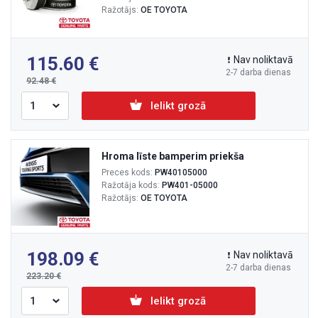
Ražotājs:
OE TOYOTA
115.60
Nav noliktavā
2-7 darba dienas
92.48
Ielikt grozā
Hroma līste bamperim priekša
Preces kods:
PW40105000
Ražotāja kods:
PW401-05000
Ražotājs:
OE TOYOTA
198.09
Nav noliktavā
2-7 darba dienas
223.20
Ielikt grozā