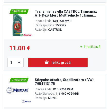
Transmisijas eļļa CASTROL Transmax
IZPĀRDOŠANA
ATF Dex/ Merc Multivehicle 1L kanni...
Preces kods:
S01-ATFMV-1
Ražotāja kods:
15DD27
Ražotājs:
CASTROL
11.00
Ir noliktavā
Ielikt grozā
Stiepnis/ Atsaite, Stabilizators = VW-
IZPĀRDOŠANA
7H5411317B
Preces kods:
R10-925499 M
Ražotāja kods:
116 060 0024/HD
Ražotājs:
MEYLE