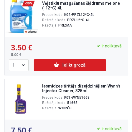
Vējstiklu mazgāšanas šķidrums melone
-30%
(-12*C) 4L
Preces kods:
K02-PRZL12*C-4L
Ražotāja kods:
PRZL12*C-4L
Ražotājs:
PRIZMA
3.50
Ir noliktavā
5.00
Ielikt grozā
Iesmidzes tīrītājs dīzeļdzinējiem Wynn's
Injector Cleaner, 325ml
Preces kods:
K01-WYN51668
Ražotāja kods:
51668
Ražotājs:
WYNN`S
7.50
Ir noliktavā