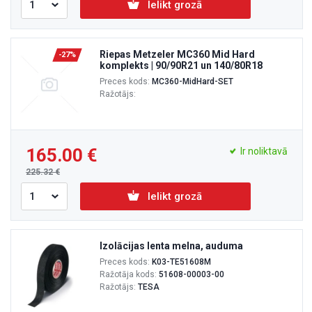
Ielikt grozā
Riepas Metzeler MC360 Mid Hard
-27%
komplekts | 90/90R21 un 140/80R18
Preces kods:
MC360-MidHard-SET
Ražotājs:
165.00
Ir noliktavā
225.32
Ielikt grozā
Izolācijas lenta melna, auduma
Preces kods:
K03-TE51608M
Ražotāja kods:
51608-00003-00
Ražotājs:
TESA