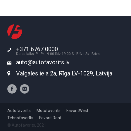
+371 6767 0000
Darba laiks: P. - Pk.: 9:00 līdz 19:00 S.: Brīvs Sv.: Brīvs
auto@autofavorits.lv
Valgales iela 2a, Rīga LV-1029, Latvija
Autofavorīts
Motofavorīts
FavoritWest
Tehnofavorīts
Favorit Rent
© Autofavorits, 2021