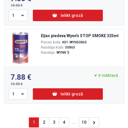
10.00
Ielikt grozā
Eļļas piedeva Wynn's STOP SMOKE 325ml
Preces kods:
K01-WYN50865
Ražotāja kods:
50865
Ražotājs:
WYNN`S
7.88
Ir noliktavā
10.50
Ielikt grozā
1
2
3
4
...
10