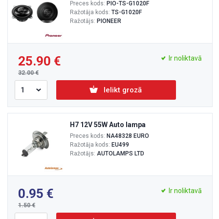
Preces kods:
PIO-TS-G1020F
Ražotāja kods:
TS-G1020F
Ražotājs:
PIONEER
25.90
Ir noliktavā
32.00
Ielikt grozā
H7 12V 55W Auto lampa
Preces kods:
NA48328 EURO
Ražotāja kods:
EU499
Ražotājs:
AUTOLAMPS LTD
0.95
Ir noliktavā
1.50