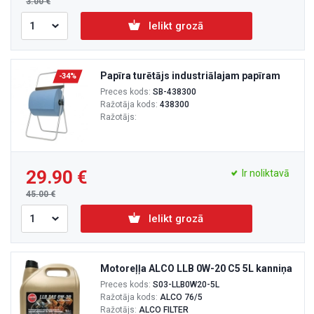
3.00
Ielikt grozā
Papīra turētājs industriālajam papīram
-34%
Preces kods:
SB-438300
Ražotāja kods:
438300
Ražotājs:
29.90
Ir noliktavā
45.00
Ielikt grozā
Motoreļļa ALCO LLB 0W-20 C5 5L kanniņa
Preces kods:
S03-LLB0W20-5L
Ražotāja kods:
ALCO 76/5
Ražotājs:
ALCO FILTER