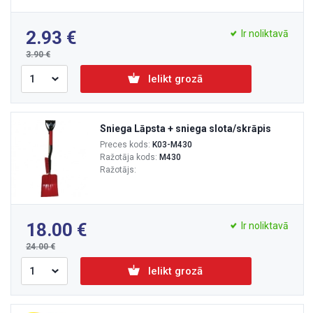
2.93
Ir noliktavā
3.90
Ielikt grozā
Sniega Lāpsta + sniega slota/skrāpis
Preces kods:
K03-M430
Ražotāja kods:
M430
Ražotājs:
18.00
Ir noliktavā
24.00
Ielikt grozā