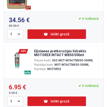
34.56
Ir noliktavā
55.00
Ielikt grozā
Eļļošanas pretkorozijas līdzeklis
-30%
MOTOREX INTACT MX50 500ml
Preces kods:
S02-MOT-INTACTMX50-500ML
Ražotāja kods:
MOT-INTACTMX50-500ML
Ražotājs:
MOTOREX
6.95
Ir noliktavā
9.90
Ielikt grozā