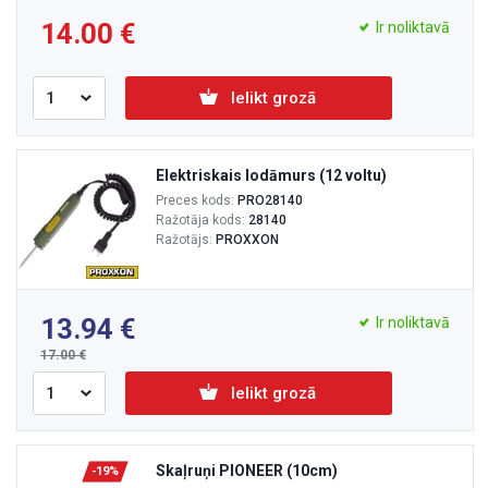
14.00
Ir noliktavā
Ielikt grozā
Elektriskais lodāmurs (12 voltu)
Preces kods:
PRO28140
Ražotāja kods:
28140
Ražotājs:
PROXXON
13.94
Ir noliktavā
17.00
Ielikt grozā
Skaļruņi PIONEER (10cm)
-19%