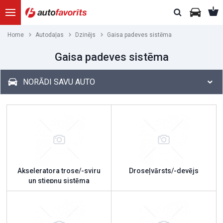
Home
Autodaļas
Dzinējs
Gaisa padeves sistēma
Gaisa padeves sistēma
NORĀDI SAVU AUTO
Akseleratora trose/-sviru
Droseļvārsts/-devējs
un stiepņu sistēma