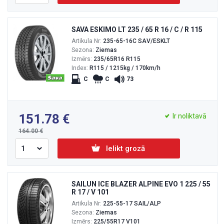
SAVA ESKIMO LT 235 / 65 R 16 / C / R 115
Artikula Nr:
235-65-16C SAV/ESKLT
Sezona:
Ziemas
Izmērs:
235/65R16 R115
Index:
R115 / 1215kg / 170km/h
C
C
73
151.78
Ir noliktavā
164.00
Ielikt grozā
SAILUN ICE BLAZER ALPINE EVO 1 225 / 55
R 17 / V 101
Artikula Nr:
225-55-17 SAIL/ALP
Sezona:
Ziemas
Izmērs:
225/55R17 V101