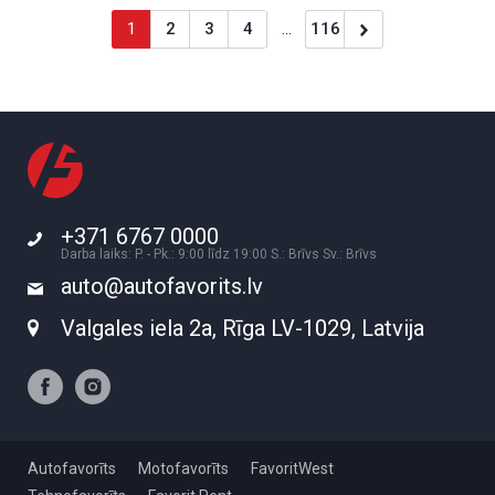
1
2
3
4
...
116
+371 6767 0000
Darba laiks: P. - Pk.: 9:00 līdz 19:00 S.: Brīvs Sv.: Brīvs
auto@autofavorits.lv
Valgales iela 2a, Rīga LV-1029, Latvija
Autofavorīts
Motofavorīts
FavoritWest