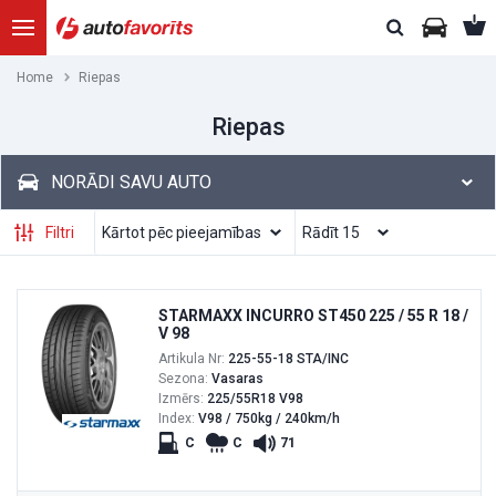
Home
Riepas
Riepas
NORĀDI SAVU AUTO
Filtri
STARMAXX INCURRO ST450 225 / 55 R 18 /
V 98
Artikula Nr:
225-55-18 STA/INC
Sezona:
Vasaras
Izmērs:
225/55R18 V98
Index:
V98 / 750kg / 240km/h
C
C
71