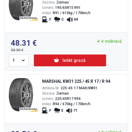
Sezona:
Ziemas
Izmērs:
195/65R15 R91
Index:
R91 / 615kg / 170km/h
F
C
69
48.31
Ir noliktavā
56.00
Ielikt grozā
MARSHAL KW31 225 / 45 R 17 / R 94
Artikula Nr:
225-45-17 MAR/KW31
Sezona:
Ziemas
Izmērs:
225/45R17 R94
Index:
R94 / 670kg / 170km/h
F
E
71