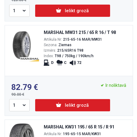
120.00
Ielikt grozā
MARSHAL MW31 215 / 65 R 16 / T 98
Artikula Nr:
215-65-16 MAR/MW31
Sezona:
Ziemas
Izmērs:
215/65R16 T98
Index:
T98 / 750kg / 190km/h
D
C
72
82.79
Ir noliktavā
90.00
Ielikt grozā
MARSHAL KW31 195 / 65 R 15 / R 91
Artikula Nr:
195-65-15 MAR/KW31