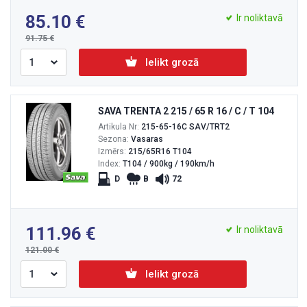
85.10
Ir noliktavā
91.75
Ielikt grozā
SAVA TRENTA 2 215 / 65 R 16 / C / T 104
Artikula Nr:
215-65-16C SAV/TRT2
Sezona:
Vasaras
Izmērs:
215/65R16 T104
Index:
T104 / 900kg / 190km/h
D
B
72
111.96
Ir noliktavā
121.00
Ielikt grozā