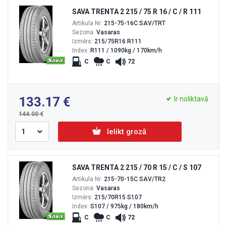
SAVA TRENTA 2 215 / 75 R 16 / C / R 111
Artikula Nr:
215-75-16C SAV/TRT
Sezona:
Vasaras
Izmērs:
215/75R16 R111
Index:
R111 / 1090kg / 170km/h
C
C
72
133.17
Ir noliktavā
144.00
Ielikt grozā
SAVA TRENTA 2 215 / 70 R 15 / C / S 107
Artikula Nr:
215-70-15C SAV/TR2
Sezona:
Vasaras
Izmērs:
215/70R15 S107
Index:
S107 / 975kg / 180km/h
C
C
72