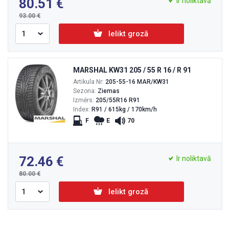
80.51
Ir noliktavā
93.00
Ielikt grozā
MARSHAL KW31 205 / 55 R 16 / R 91
Artikula Nr:
205-55-16 MAR/KW31
Sezona:
Ziemas
Izmērs:
205/55R16 R91
Index:
R91 / 615kg / 170km/h
F
E
70
72.46
Ir noliktavā
80.00
Ielikt grozā