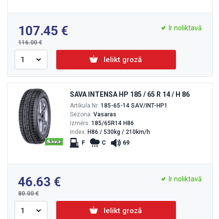
107.45
Ir noliktavā
116.00
Ielikt grozā
SAVA INTENSA HP 185 / 65 R 14 / H 86
Artikula Nr:
185-65-14 SAV/INT-HP1
Sezona:
Vasaras
Izmērs:
185/65R14 H86
Index:
H86 / 530kg / 210km/h
F
C
69
46.63
Ir noliktavā
80.00
Ielikt grozā