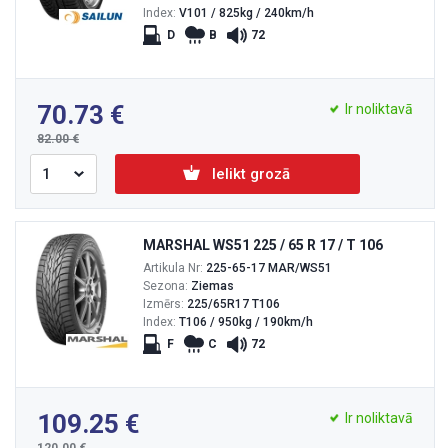
Index:
V101 / 825kg / 240km/h
D
B
72
70.73
Ir noliktavā
82.00
Ielikt grozā
MARSHAL WS51 225 / 65 R 17 / T 106
Artikula Nr:
225-65-17 MAR/WS51
Sezona:
Ziemas
Izmērs:
225/65R17 T106
Index:
T106 / 950kg / 190km/h
F
C
72
109.25
Ir noliktavā