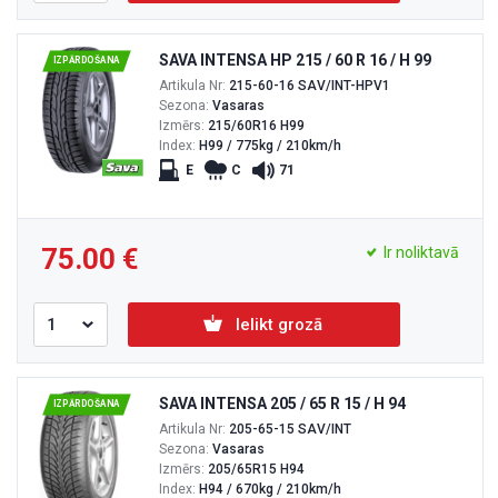
SAVA INTENSA HP 215 / 60 R 16 / H 99
IZPĀRDOŠANA
Artikula Nr:
215-60-16 SAV/INT-HPV1
Sezona:
Vasaras
Izmērs:
215/60R16 H99
Index:
H99 / 775kg / 210km/h
E
C
71
75.00
Ir noliktavā
Ielikt grozā
SAVA INTENSA 205 / 65 R 15 / H 94
IZPĀRDOŠANA
Artikula Nr:
205-65-15 SAV/INT
Sezona:
Vasaras
Izmērs:
205/65R15 H94
Index:
H94 / 670kg / 210km/h