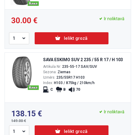
30.00
Ir noliktavā
Ielikt grozā
SAVA ESKIMO SUV 2 235 / 55 R 17 / H 103
Artikula Nr:
235-55-17 SAV/SUV
Sezona:
Ziemas
Izmērs:
235/55R17 H103
Index:
H103 / 875kg / 210km/h
C
B
70
138.15
Ir noliktavā
149.00
Ielikt grozā