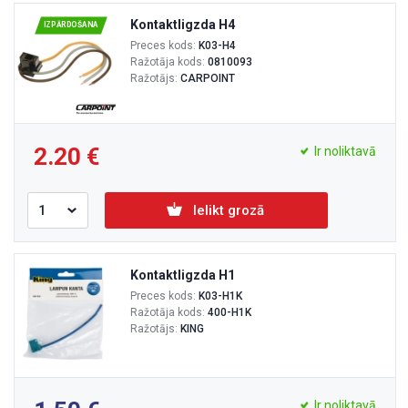
Kontaktligzda H4
IZPĀRDOŠANA
Preces kods:
K03-H4
Ražotāja kods:
0810093
Ražotājs:
CARPOINT
2.20
Ir noliktavā
Ielikt grozā
Kontaktligzda H1
Preces kods:
K03-H1K
Ražotāja kods:
400-H1K
Ražotājs:
KING
Ir noliktavā