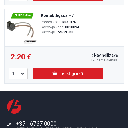
Kontaktligzda H7
IZPĀRDOŠANA
Preces kods:
K03-H7K
Ražotāja kods:
0810094
Ražotājs:
CARPOINT
2.20
Nav noliktavā
1-2 darba dienas
Ielikt grozā
+371 6767 0000