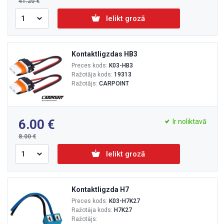
41.20
Ielikt grozā
Kontaktligzdas HB3
Preces kods:
K03-HB3
Ražotāja kods:
19313
Ražotājs:
CARPOINT
6.00
Ir noliktavā
8.00
Ielikt grozā
Kontaktligzda H7
Preces kods:
K03-H7K27
Ražotāja kods:
H7K27
Ražotājs: