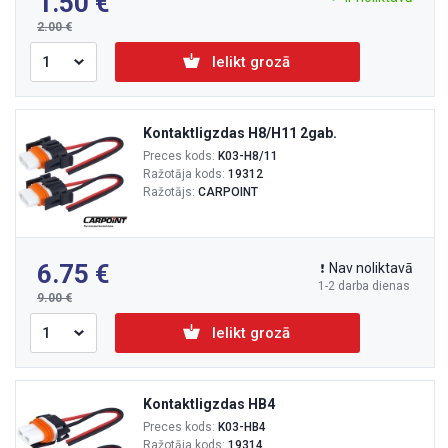
1.50
2.00
Ielikt grozā
Kontaktligzdas H8/H11 2gab.
Preces kods:
K03-H8/11
Ražotāja kods:
19312
Ražotājs:
CARPOINT
6.75
Nav noliktavā
1-2 darba dienas
9.00
Ielikt grozā
Kontaktligzdas HB4
Preces kods:
K03-HB4
Ražotāja kods:
19314