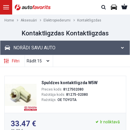
Home
Aksesuāri
Elektropiederumi
Kontaktligzdas
Kontaktligzdas Kontaktligzdas
NORĀDI SAVU AUTO
Filtri
Spuldzes kontaktligzda W5W
Preces kods:
8127502080
Ražotāja kods:
81275-02080
Ražotājs:
OE TOYOTA
33.47
Ir noliktavā