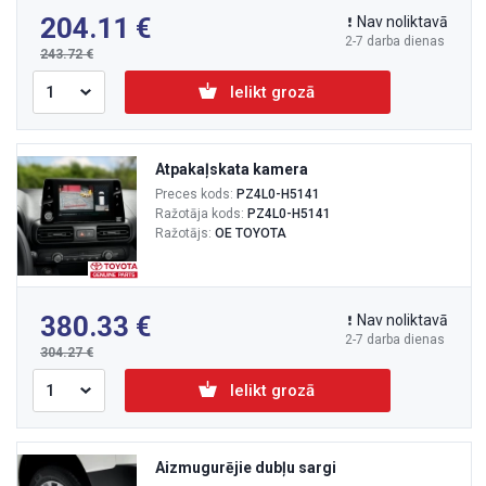
204.11
Nav noliktavā
2-7 darba dienas
243.72
Ielikt grozā
Atpakaļskata kamera
Preces kods:
PZ4L0-H5141
Ražotāja kods:
PZ4L0-H5141
Ražotājs:
OE TOYOTA
380.33
Nav noliktavā
2-7 darba dienas
304.27
Ielikt grozā
Aizmugurējie dubļu sargi