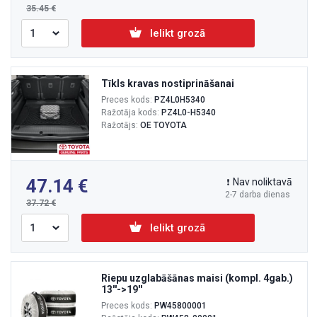
35.45
Ielikt grozā
Tīkls kravas nostiprināšanai
Preces kods:
PZ4L0H5340
Ražotāja kods:
PZ4L0-H5340
Ražotājs:
OE TOYOTA
47.14
Nav noliktavā
2-7 darba dienas
37.72
Ielikt grozā
Riepu uzglabāšānas maisi (kompl. 4gab.)
13''->19''
Preces kods:
PW45800001