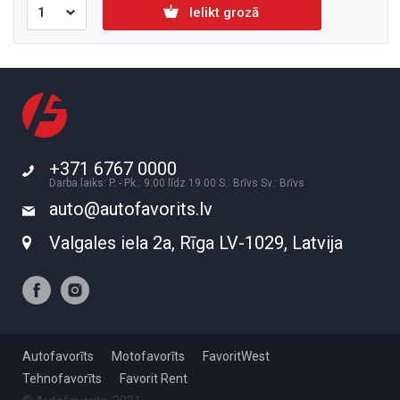
Ielikt grozā
+371 6767 0000
Darba laiks: P. - Pk.: 9:00 līdz 19:00 S.: Brīvs Sv.: Brīvs
auto@autofavorits.lv
Valgales iela 2a, Rīga LV-1029, Latvija
Autofavorīts
Motofavorīts
FavoritWest
Tehnofavorīts
Favorit Rent