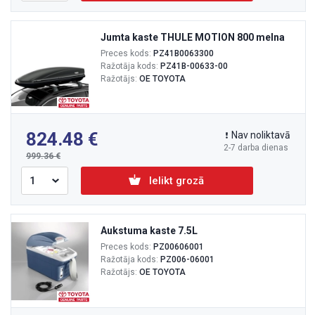
Jumta kaste THULE MOTION 800 melna
Preces kods:
PZ41B0063300
Ražotāja kods:
PZ41B-00633-00
Ražotājs:
OE TOYOTA
824.48
Nav noliktavā
2-7 darba dienas
999.36
Ielikt grozā
Aukstuma kaste 7.5L
Preces kods:
PZ00606001
Ražotāja kods:
PZ006-06001
Ražotājs:
OE TOYOTA