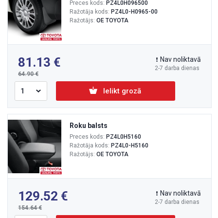
Preces kods:
PZ4L0H096500
Ražotāja kods:
PZ4L0-H0965-00
Ražotājs:
OE TOYOTA
81.13
Nav noliktavā
2-7 darba dienas
64.90
Ielikt grozā
Roku balsts
Preces kods:
PZ4L0H5160
Ražotāja kods:
PZ4L0-H5160
Ražotājs:
OE TOYOTA
129.52
Nav noliktavā
2-7 darba dienas
154.64