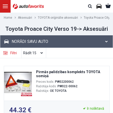
Home
Aksesuāri
TOYOTA oriģinālie aksesuāri
Toyota Proace City V
Toyota Proace City Verso 19-> Aksesuāri
NORĀDI SAVU AUTO
Filtri
Pirmās palīdzības komplekts TOYOTA
somiņā
Preces kods:
PW02200062
Ražotāja kods:
PW022-00062
Ražotājs:
OE TOYOTA
44.32
Ir noliktavā