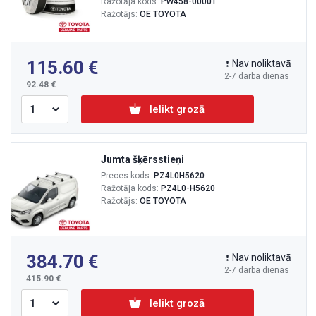
Ražotāja kods:
PW458-00001
Ražotājs:
OE TOYOTA
115.60
Nav noliktavā
2-7 darba dienas
92.48
Ielikt grozā
Jumta šķērsstieņi
Preces kods:
PZ4L0H5620
Ražotāja kods:
PZ4L0-H5620
Ražotājs:
OE TOYOTA
384.70
Nav noliktavā
2-7 darba dienas
415.90
Ielikt grozā