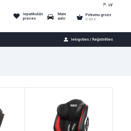
LV
Iepatikušās
Mani
Pirkumu grozs
preces
auto
0.00
Ielogoties / Reģistrēties