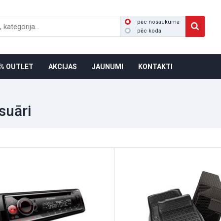
pēc nosaukuma
pēc koda
% OUTLET
AKCIJAS
JAUNUMI
KONTAKTI
suāri