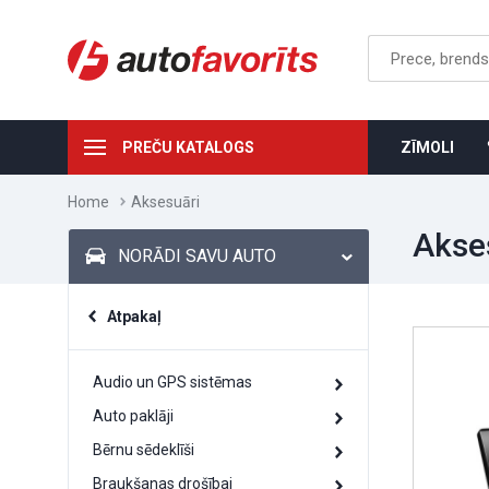
PREČU KATALOGS
ZĪMOLI
Home
Aksesuāri
Akse
NORĀDI SAVU AUTO
Atpakaļ
Audio un GPS sistēmas
Auto paklāji
Bērnu sēdeklīši
Braukšanas drošībai