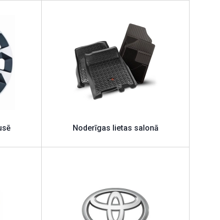
usē
Noderīgas lietas salonā