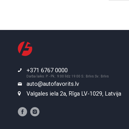
+371 6767 0000
Darba laiks: P. - Pk.: 9:00 līdz 19:00 S.: Brīvs Sv.: Brīvs
auto@autofavorits.lv
Valgales iela 2a, Rīga LV-1029, Latvija