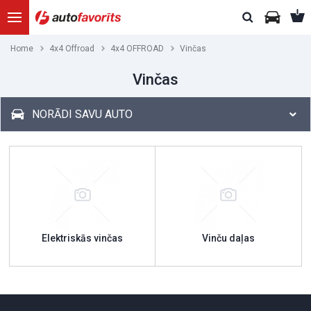
Home
4x4 Offroad
4x4 OFFROAD
Vinčas
Vinčas
NORĀDI SAVU AUTO
Elektriskās vinčas
Vinču daļas