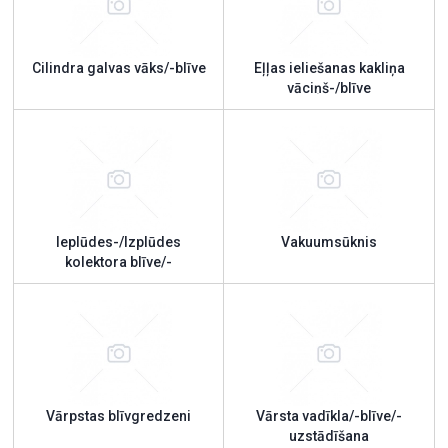
Cilindra galvas vāks/-blīve
Eļļas ieliešanas kakliņa
vāciņš-/blīve
Ieplūdes-/Izplūdes
Vakuumsūknis
kolektora blīve/-
blīvgredzens
Vārpstas blīvgredzeni
Vārsta vadīkla/-blīve/-
uzstādīšana