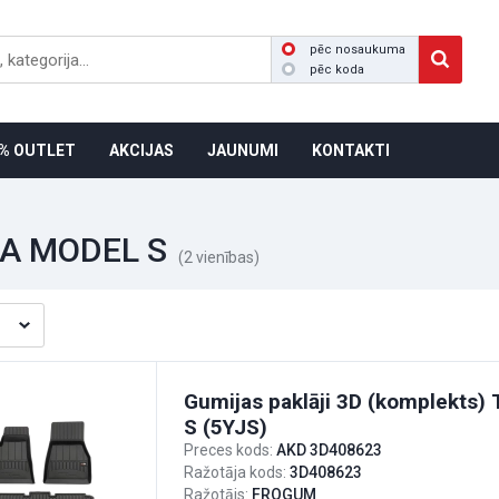
pēc nosaukuma
pēc koda
% OUTLET
AKCIJAS
JAUNUMI
KONTAKTI
A MODEL S
(2 vienības)
Gumijas paklāji 3D (komplekts
S (5YJS)
Preces kods:
AKD 3D408623
Ražotāja kods:
3D408623
Ražotājs:
FROGUM