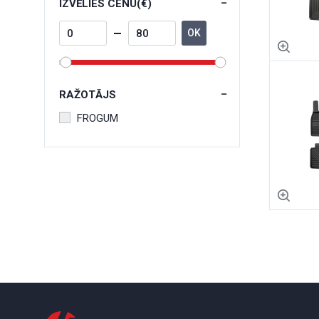
IZVĒLIES CENU(€)
OK
RAŽOTĀJS
FROGUM