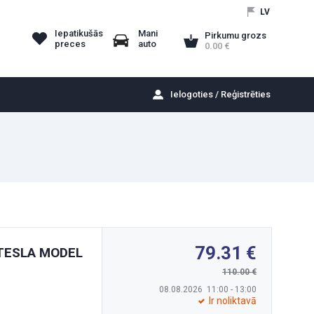
LV
Iepatikušās
Mani
Pirkumu grozs
preces
auto
0.00
Ielogoties / Reģistrēties
79.31
) TESLA MODEL
110.00
08.08.2026 11:00 - 13:00
Ir noliktavā