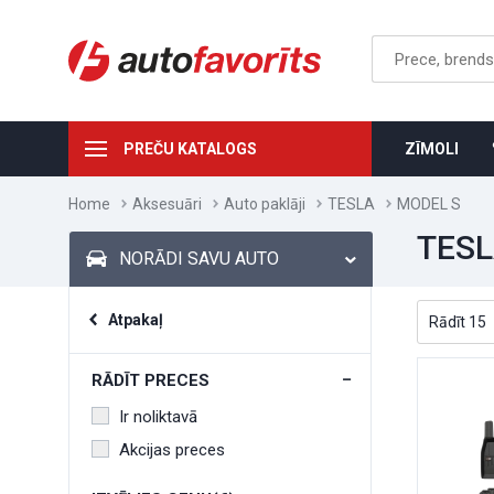
PREČU KATALOGS
ZĪMOLI
Home
Aksesuāri
Auto paklāji
TESLA
MODEL S
TESL
NORĀDI SAVU AUTO
Atpakaļ
RĀDĪT PRECES
Ir noliktavā
Akcijas preces