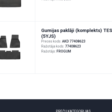
Gumijas paklāji (komplekts) T
(5YJS)
Preces kods:
AKD 77408623
Ražotāja kods:
77408623
Ražotājs:
FROGUM
PREČU KATEGORIJAS