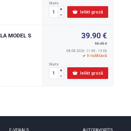
Skaits
Ielikt grozā
39.90
ESLA MODEL S
55.00
08.08.2026 11:00 - 13:00
Ir noliktavā
Skaits
Ielikt grozā
E-VEIKALS
AUTOFAVORĪTS