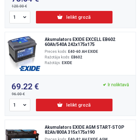
120.00
Ielikt grozā
Akumulators EXIDE EXCELL EB602
60Ah/540A 242x175x175
Preces kods:
E40-60 AH EXIDE
Ražotāja kods:
EB602
Ražotājs:
EXIDE
69.22
Ir noliktavā
96.00
Ielikt grozā
Akumulators EXIDE AGM START-STOP
82Ah/800A 315x175x190
Preces kods:
E40-82 AH EXIDE AGM