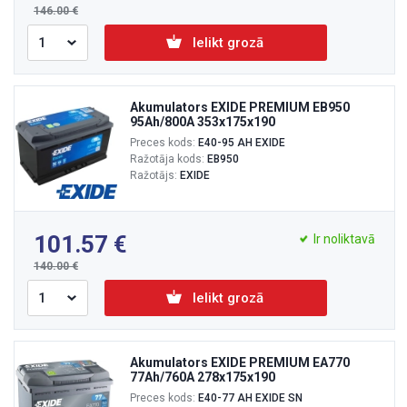
146.00
Ielikt grozā
Akumulators EXIDE PREMIUM EB950
95Ah/800A 353x175x190
Preces kods:
E40-95 AH EXIDE
Ražotāja kods:
EB950
Ražotājs:
EXIDE
101.57
Ir noliktavā
140.00
Ielikt grozā
Akumulators EXIDE PREMIUM EA770
77Ah/760A 278x175x190
Preces kods:
E40-77 AH EXIDE SN