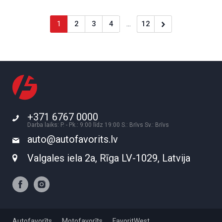
1
2
3
4
...
12
+371 6767 0000
Darba laiks: P. - Pk.: 9:00 līdz 19:00 S.: Brīvs Sv.: Brīvs
auto@autofavorits.lv
Valgales iela 2a, Rīga LV-1029, Latvija
Autofavorīts
Motofavorīts
FavoritWest