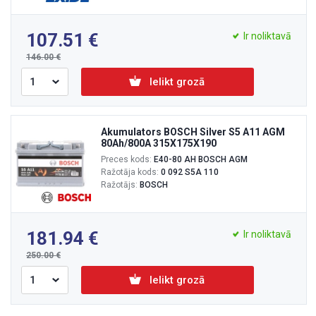
107.51
Ir noliktavā
146.00
Ielikt grozā
Akumulators BOSCH Silver S5 A11 AGM
80Ah/800A 315X175X190
Preces kods:
E40-80 AH BOSCH AGM
Ražotāja kods:
0 092 S5A 110
Ražotājs:
BOSCH
181.94
Ir noliktavā
250.00
Ielikt grozā