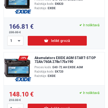
Ražotāja kods:
EK820
Ražotājs:
EXIDE
166.81
Ir noliktavā
230.00
Ielikt grozā
Akumulators EXIDE AGM START-STOP
-29%
72Ah/760A 278x175x190
Preces kods:
E40-72 AH EXIDE AGM
Ražotāja kods:
EK720
Ražotājs:
EXIDE
148.10
Ir noliktavā
210.00