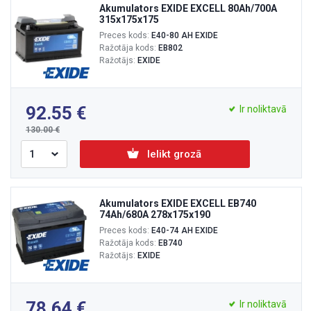
Akumulators EXIDE EXCELL 80Ah/700A
315x175x175
Preces kods:
E40-80 AH EXIDE
Ražotāja kods:
EB802
Ražotājs:
EXIDE
92.55
Ir noliktavā
130.00
Ielikt grozā
Akumulators EXIDE EXCELL EB740
74Ah/680A 278x175x190
Preces kods:
E40-74 AH EXIDE
Ražotāja kods:
EB740
Ražotājs:
EXIDE
78.64
Ir noliktavā