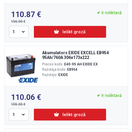
110.87
Ir noliktavā
156.00
Ielikt grozā
Akumulators EXIDE EXCELL EB954
95Ah/760A 306x173x222
Preces kods:
E40-95 AH EXIDE EX
Ražotāja kods:
EB954
Ražotājs:
EXIDE
110.06
Ir noliktavā
155.00
Ielikt grozā