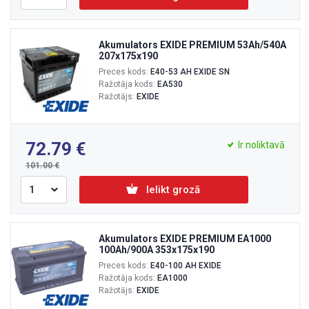
Akumulators EXIDE PREMIUM 53Ah/540A
207x175x190
Preces kods:
E40-53 AH EXIDE SN
Ražotāja kods:
EA530
Ražotājs:
EXIDE
72.79
Ir noliktavā
101.00
Ielikt grozā
Akumulators EXIDE PREMIUM EA1000
100Ah/900A 353x175x190
Preces kods:
E40-100 AH EXIDE
Ražotāja kods:
EA1000
Ražotājs:
EXIDE