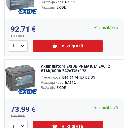
Ražotāja kods:
EA770
Ražotājs:
EXIDE
92.71
Ir noliktavā
130.00
Ielikt grozā
Akumulators EXIDE PREMIUM EA612
61Ah/600A 242x175x175
Preces kods:
E40-61 AH EXIDE SN
Ražotāja kods:
EA612
Ražotājs:
EXIDE
73.99
Ir noliktavā
106.00
Ielikt grozā