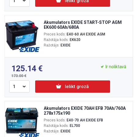
Ielikt grozā
Akumulators EXIDE START-STOP AGM
EK600 60Ah/680A
Preces kods:
E40-60 AH EXIDE AGM
Ražotāja kods:
EK620
Ražotājs:
EXIDE
125.14
Ir noliktavā
173.00
Ielikt grozā
Akumulators EXIDE 70AH EFB 70Ah/760A
278x175x190
Preces kods:
E40-70 AH EXIDE EFB
Ražotāja kods:
EL700
Ražotājs:
EXIDE