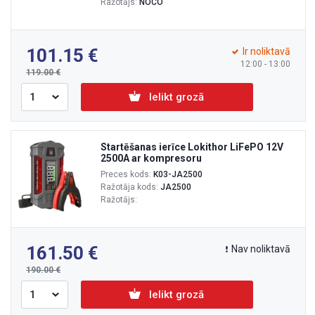
Ražotājs:
NOCO
101.15
Ir noliktavā
12:00 - 13:00
119.00
Ielikt grozā
Startēšanas ierīce Lokithor LiFePO 12V
2500A ar kompresoru
Preces kods:
K03-JA2500
Ražotāja kods:
JA2500
Ražotājs:
161.50
Nav noliktavā
190.00
Ielikt grozā