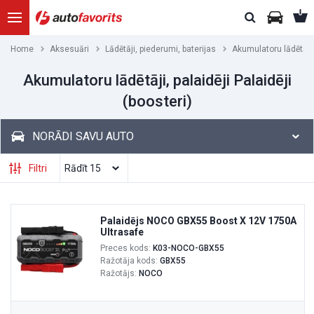
Home
Aksesuāri
Lādētāji, piederumi, baterijas
Akumulatoru lādētāji,
Akumulatoru lādētāji, palaidēji Palaidēji
(boosteri)
NORĀDI SAVU AUTO
Filtri
Palaidējs NOCO GBX55 Boost X 12V 1750A
Ultrasafe
Preces kods:
K03-NOCO-GBX55
Ražotāja kods:
GBX55
Ražotājs:
NOCO