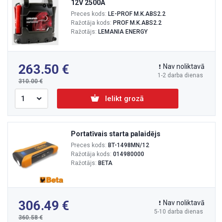
12V 2500A
Preces kods:
LE-PROF M.K.ABS2.2
Ražotāja kods:
PROF M.K.ABS2.2
Ražotājs:
LEMANIA ENERGY
263.50
Nav noliktavā
1-2 darba dienas
310.00
Ielikt grozā
Portatīvais starta palaidējs
Preces kods:
BT-1498MN/12
Ražotāja kods:
014980000
Ražotājs:
BETA
306.49
Nav noliktavā
5-10 darba dienas
360.58