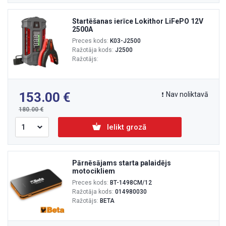
Startēšanas ierīce Lokithor LiFePO 12V
2500A
Preces kods:
K03-J2500
Ražotāja kods:
J2500
Ražotājs:
153.00
Nav noliktavā
180.00
Ielikt grozā
Pārnēsājams starta palaidējs
motocikliem
Preces kods:
BT-1498CM/12
Ražotāja kods:
014980030
Ražotājs:
BETA