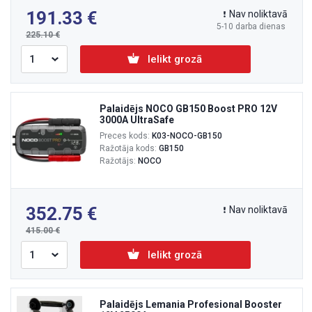
191.33
Nav noliktavā
5-10 darba dienas
225.10
Ielikt grozā
Palaidējs NOCO GB150 Boost PRO 12V
3000A UltraSafe
Preces kods:
K03-NOCO-GB150
Ražotāja kods:
GB150
Ražotājs:
NOCO
352.75
Nav noliktavā
415.00
Ielikt grozā
Palaidējs Lemania Profesional Booster