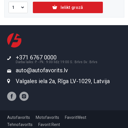
Ielikt grozā
+371 6767 0000
Darba laiks: P. - Pk.: 9:00 līdz 19:00 S.: Brīvs Sv.: Brīvs
auto@autofavorits.lv
Valgales iela 2a, Rīga LV-1029, Latvija
Autofavorīts
Motofavorīts
FavoritWest
Tehnofavorīts
Favorit Rent