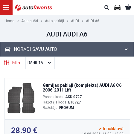
Home
Aksesuāri
Auto paklāji
AUDI
AUDI A6
AUDI AUDI A6
NORĀDI SAVU AUTO
Filtri
Gumijas paklāji (komplekts) AUDI A6 C6
2006-2011 Lift
Preces kods:
AKD 0727
Ražotāja kods:
ET0727
Ražotājs:
FROGUM
28.90
Ir noliktavā