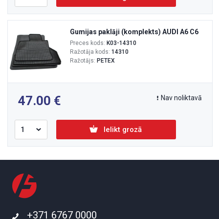
Gumijas paklāji (komplekts) AUDI A6 C6
Preces kods:
K03-14310
Ražotāja kods:
14310
Ražotājs:
PETEX
47.00
Nav noliktavā
Ielikt grozā
+371 6767 0000