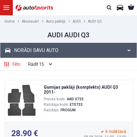
Home
Aksesuāri
Auto paklāji
AUDI
AUDI Q3
AUDI AUDI Q3
NORĀDI SAVU AUTO
Filtri
Gumijas paklāji (komplekts) AUDI Q3
2011-
Preces kods:
AKD 0733
Ražotāja kods:
ET0733
Ražotājs:
FROGUM
28.90
Ir noliktavā