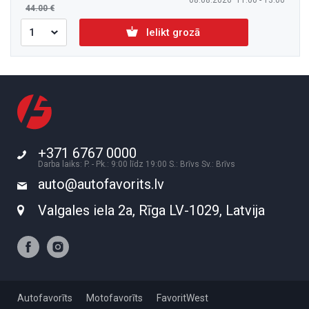
08.08.2026 11:00 - 13:00
44.00
Ielikt grozā
+371 6767 0000
Darba laiks: P. - Pk.: 9:00 līdz 19:00 S.: Brīvs Sv.: Brīvs
auto@autofavorits.lv
Valgales iela 2a, Rīga LV-1029, Latvija
Autofavorīts
Motofavorīts
FavoritWest