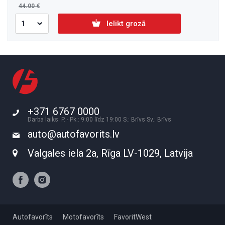
44.00
Ielikt grozā
+371 6767 0000
Darba laiks: P. - Pk.: 9:00 līdz 19:00 S.: Brīvs Sv.: Brīvs
auto@autofavorits.lv
Valgales iela 2a, Rīga LV-1029, Latvija
Autofavorīts
Motofavorīts
FavoritWest