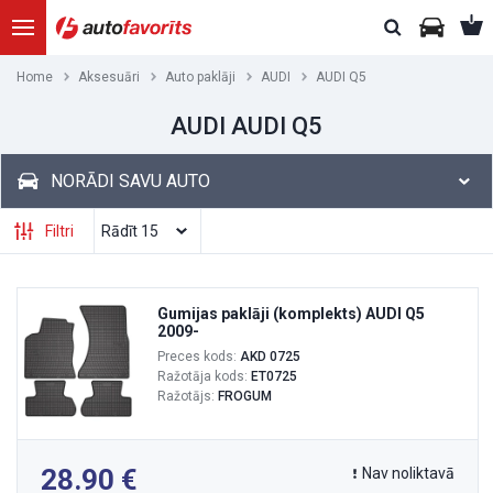
Home
Aksesuāri
Auto paklāji
AUDI
AUDI Q5
AUDI AUDI Q5
NORĀDI SAVU AUTO
Filtri
Gumijas paklāji (komplekts) AUDI Q5
2009-
Preces kods:
AKD 0725
Ražotāja kods:
ET0725
Ražotājs:
FROGUM
28.90
Nav noliktavā