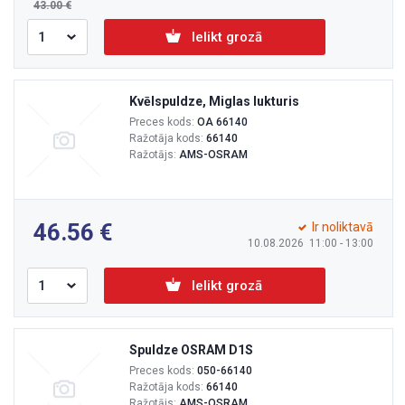
43.00
Ielikt grozā
Kvēlspuldze, Miglas lukturis
Preces kods:
OA 66140
Ražotāja kods:
66140
Ražotājs:
AMS-OSRAM
46.56
Ir noliktavā
10.08.2026 11:00 - 13:00
Ielikt grozā
Spuldze OSRAM D1S
Preces kods:
050-66140
Ražotāja kods:
66140
Ražotājs:
AMS-OSRAM