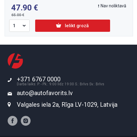
47.90
Nav noliktavā
65.00
Ielikt grozā
+371 6767 0000
Darba laiks: P. - Pk.: 9:00 līdz 19:00 S.: Brīvs Sv.: Brīvs
auto@autofavorits.lv
Valgales iela 2a, Rīga LV-1029, Latvija