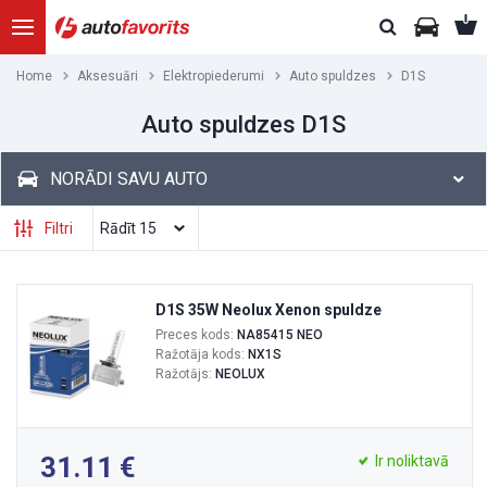
Home
Aksesuāri
Elektropiederumi
Auto spuldzes
D1S
Auto spuldzes D1S
NORĀDI SAVU AUTO
Filtri
D1S 35W Neolux Xenon spuldze
Preces kods:
NA85415 NEO
Ražotāja kods:
NX1S
Ražotājs:
NEOLUX
31.11
Ir noliktavā