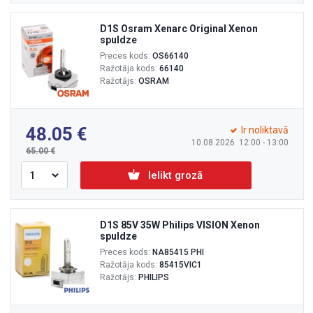
D1S Osram Xenarc Original Xenon
spuldze
Preces kods:
OS66140
Ražotāja kods:
66140
Ražotājs:
OSRAM
48.05
Ir noliktavā
10.08.2026 12:00 - 13:00
65.00
Ielikt grozā
D1S 85V 35W Philips VISION Xenon
spuldze
Preces kods:
NA85415 PHI
Ražotāja kods:
85415VIC1
Ražotājs:
PHILIPS