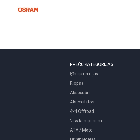
PREČU KATEGORIJAS
Ķīmija un eļļas
Riepas
Aksesuāri
Akumulatori
4x4 Offroad
Viss kemperiem
ATV / Moto
Oriģināldaļas