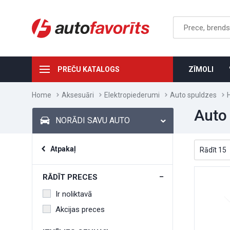
PREČU KATALOGS
ZĪMOLI
Home
Aksesuāri
Elektropiederumi
Auto spuldzes
Auto
NORĀDI SAVU AUTO
Atpakaļ
RĀDĪT PRECES
Ir noliktavā
Akcijas preces