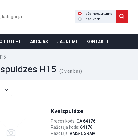
pēc nosaukuma
pēc koda
% OUTLET
AKCIJAS
JAUNUMI
KONTAKTI
H15
 spuldzes H15
(3 vienības)
Kvēlspuldze
Preces kods:
OA 64176
Ražotāja kods:
64176
Ražotājs:
AMS-OSRAM