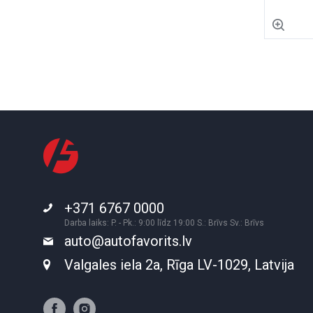
+371 6767 0000
Darba laiks: P. - Pk.: 9:00 līdz 19:00 S.: Brīvs Sv.: Brīvs
auto@autofavorits.lv
Valgales iela 2a, Rīga LV-1029, Latvija