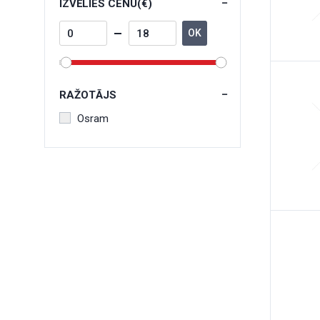
IZVĒLIES CENU(€)
OK
RAŽOTĀJS
Osram