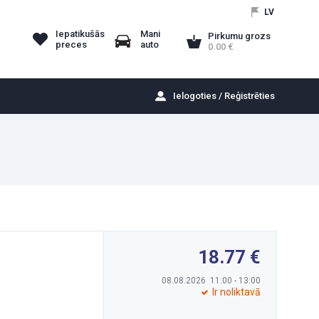
LV
Iepatikušās
Mani
Pirkumu grozs
preces
auto
0.00
Ielogoties / Reģistrēties
18.77
08.08.2026 11:00 - 13:00
Ir noliktavā