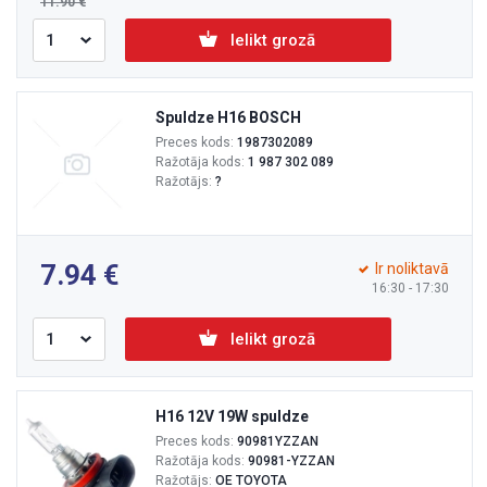
11.90
Ielikt grozā
Spuldze H16 BOSCH
Preces kods:
1987302089
Ražotāja kods:
1 987 302 089
Ražotājs:
?
7.94
Ir noliktavā
16:30 - 17:30
Ielikt grozā
H16 12V 19W spuldze
Preces kods:
90981YZZAN
Ražotāja kods:
90981-YZZAN
Ražotājs:
OE TOYOTA