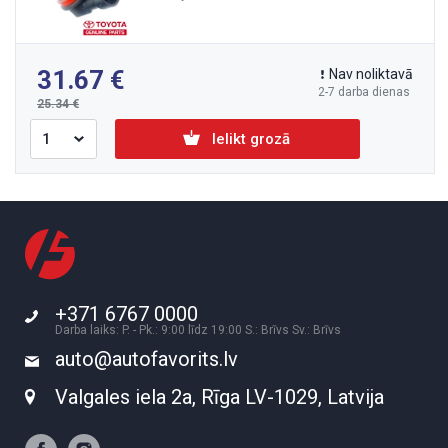
31.67
Nav noliktavā
2-7 darba dienas
25.34
Ielikt grozā
+371 6767 0000
Darba laiks: P. - Pk.: 9:00 līdz 19:00 S.: Brīvs Sv.: Brīvs
auto@autofavorits.lv
Valgales iela 2a, Rīga LV-1029, Latvija