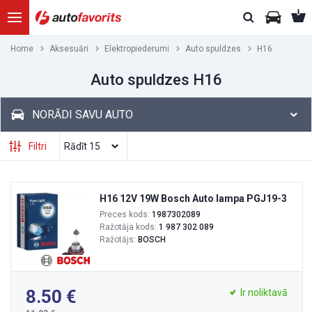
Home
Aksesuāri
Elektropiederumi
Auto spuldzes
H16
Auto spuldzes H16
NORĀDI SAVU AUTO
Filtri
H16 12V 19W Bosch Auto lampa PGJ19-3
Preces kods:
1987302089
Ražotāja kods:
1 987 302 089
Ražotājs:
BOSCH
8.50
Ir noliktavā