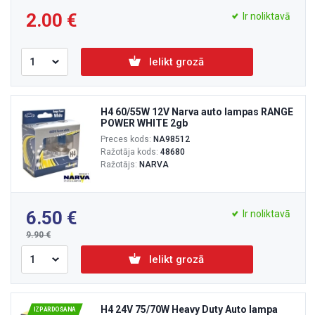
2.00
Ir noliktavā
Ielikt grozā
H4 60/55W 12V Narva auto lampas RANGE
POWER WHITE 2gb
Preces kods:
NA98512
Ražotāja kods:
48680
Ražotājs:
NARVA
6.50
Ir noliktavā
9.90
Ielikt grozā
H4 24V 75/70W Heavy Duty Auto lampa
IZPĀRDOŠANA