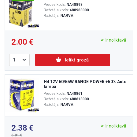
Preces kods:
NA48898
Ražotāja kods:
488983000
Ražotājs:
NARVA
2.00
Ir noliktavā
Ielikt grozā
H4 12V 60/55W RANGE POWER +50% Auto
lampa
Preces kods:
NA48861
Ražotāja kods:
488613000
Ražotājs:
NARVA
2.38
Ir noliktavā
5.01