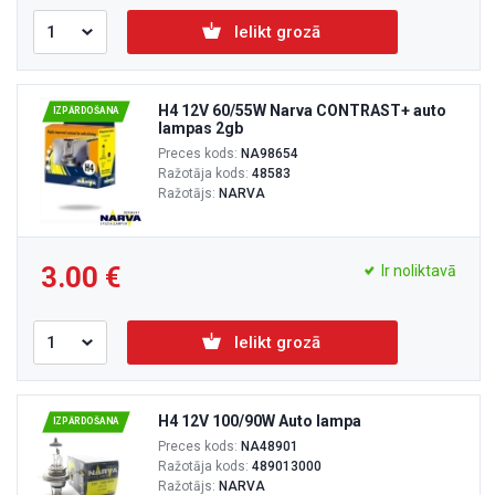
Ielikt grozā
H4 12V 60/55W Narva CONTRAST+ auto
IZPĀRDOŠANA
lampas 2gb
Preces kods:
NA98654
Ražotāja kods:
48583
Ražotājs:
NARVA
3.00
Ir noliktavā
Ielikt grozā
H4 12V 100/90W Auto lampa
IZPĀRDOŠANA
Preces kods:
NA48901
Ražotāja kods:
489013000
Ražotājs:
NARVA