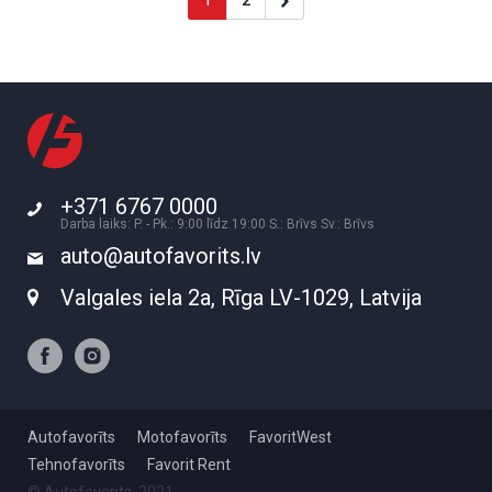
1
2
+371 6767 0000
Darba laiks: P. - Pk.: 9:00 līdz 19:00 S.: Brīvs Sv.: Brīvs
auto@autofavorits.lv
Valgales iela 2a, Rīga LV-1029, Latvija
Autofavorīts
Motofavorīts
FavoritWest
Tehnofavorīts
Favorit Rent