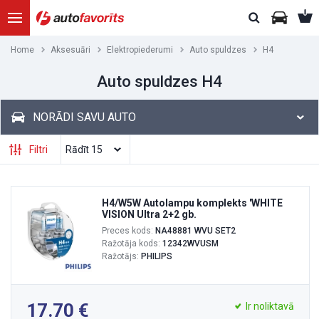
Home
Aksesuāri
Elektropiederumi
Auto spuldzes
H4
Auto spuldzes H4
NORĀDI SAVU AUTO
Filtri
H4/W5W Autolampu komplekts 'WHITE
VISION Ultra 2+2 gb.
Preces kods:
NA48881 WVU SET2
Ražotāja kods:
12342WVUSM
Ražotājs:
PHILIPS
17.70
Ir noliktavā