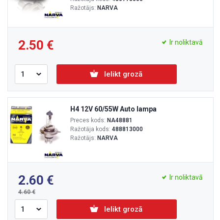
Ražotājs:
NARVA
2.50
Ir noliktavā
Ielikt grozā
H4 12V 60/55W Auto lampa
Preces kods:
NA48881
Ražotāja kods:
488813000
Ražotājs:
NARVA
2.60
Ir noliktavā
4.60
Ielikt grozā