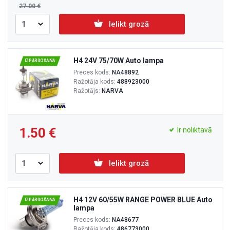
27.00
Ielikt grozā
H4 24V 75/70W Auto lampa
IZPĀRDOŠANA
Preces kods:
NA48892
Ražotāja kods:
488923000
Ražotājs:
NARVA
1.50
Ir noliktavā
Ielikt grozā
H4 12V 60/55W RANGE POWER BLUE Auto
IZPĀRDOŠANA
lampa
Preces kods:
NA48677
Ražotāja kods:
486773000