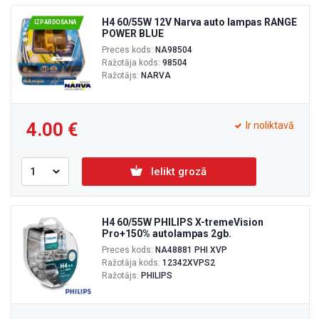
H4 60/55W 12V Narva auto lampas RANGE
IZPĀRDOŠANA
POWER BLUE
Preces kods:
NA98504
Ražotāja kods:
98504
Ražotājs:
NARVA
4.00
Ir noliktavā
Ielikt grozā
H4 60/55W PHILIPS X-tremeVision
Pro+150% autolampas 2gb.
Preces kods:
NA48881 PHI XVP
Ražotāja kods:
12342XVPS2
Ražotājs:
PHILIPS