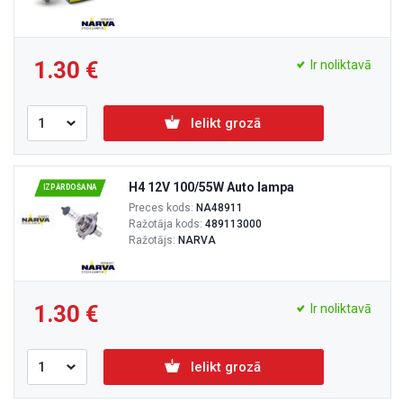
1.30
Ir noliktavā
Ielikt grozā
H4 12V 100/55W Auto lampa
IZPĀRDOŠANA
Preces kods:
NA48911
Ražotāja kods:
489113000
Ražotājs:
NARVA
1.30
Ir noliktavā
Ielikt grozā