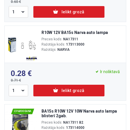
0.60
Ielikt grozā
R10W 12V BA15s Narva auto lampa
Preces kods:
NA17311
Ražotāja kods:
173113000
Ražotājs:
NARVA
0.28
Ir noliktavā
0.71
Ielikt grozā
BA15s R10W 12V 10W Narva auto lampa
IZPĀRDOŠANA
blisterī 2gab.
Preces kods:
NA17311 B2
Ražotāja kods:
173114000