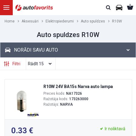
Home
Aksesuāri
Elektropiederumi
Auto spuldzes
R10W
Auto spuldzes R10W
NORĀDI SAVU AUTO
Filtri
R10W 24V BA15s Narva auto lampa
Preces kods:
NA17326
Ražotāja kods:
173263000
Ražotājs:
NARVA
0.33
Ir noliktavā