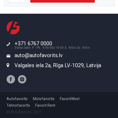
+371 6767 0000
Darba laiks: P. - Pk.: 9:00 līdz 19:00 S.: Brīvs Sv.: Brīvs
auto@autofavorits.lv
Valgales iela 2a, Rīga LV-1029, Latvija
Autofavorīts
Motofavorīts
FavoritWest
Tehnofavorīts
Favorit Rent
© Autofavorits, 2021