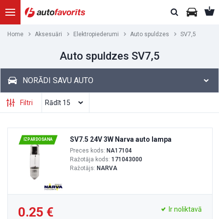
Home
Aksesuāri
Elektropiederumi
Auto spuldzes
SV7,5
Auto spuldzes SV7,5
NORĀDI SAVU AUTO
Filtri
SV7.5 24V 3W Narva auto lampa
IZPĀRDOŠANA
Preces kods:
NA17104
Ražotāja kods:
171043000
Ražotājs:
NARVA
0.25
Ir noliktavā