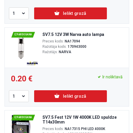
Ielikt grozā
SV7.5 12V 3W Narva auto lampa
IZPĀRDOŠANA
Preces kods:
NA17094
Ražotāja kods:
170943000
Ražotājs:
NARVA
0.20
Ir noliktavā
Ielikt grozā
SV7.5 Fest 12V 1W 4000K LED spuldze
IZPĀRDOŠANA
T14x30mm
Preces kods:
NA17315 PHI LED 4000K