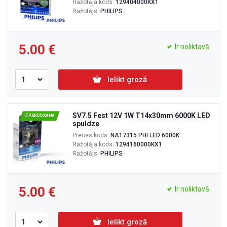
Ražotāja kods:
129404000KX1
Ražotājs:
PHILIPS
5.00
Ir noliktavā
Ielikt grozā
SV7.5 Fest 12V 1W T14x30mm 6000K LED
IZPĀRDOŠANA
spuldze
Preces kods:
NA17315 PHI LED 6000K
Ražotāja kods:
1294160000KX1
Ražotājs:
PHILIPS
5.00
Ir noliktavā
Ielikt grozā