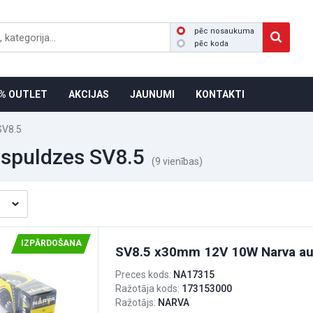
pēc nosaukuma
pēc koda
% OUTLET
AKCIJAS
JAUNUMI
KONTAKTI
SV8.5
 spuldzes SV8.5
(9 vienības)
IZPĀRDOŠANA
SV8.5 x30mm 12V 10W Narva au
Preces kods:
NA17315
Ražotāja kods:
173153000
Ražotājs:
NARVA