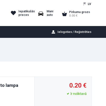
LV
Iepatikušās
Mani
Pirkumu grozs
preces
auto
0.00
Ielogoties / Reģistrēties
0.20
to lampa
Ir noliktavā