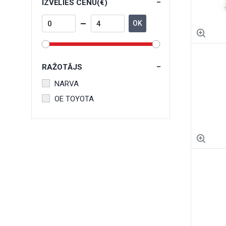
IZVĒLIES CENU(€)
OK
RAŽOTĀJS
NARVA
OE TOYOTA