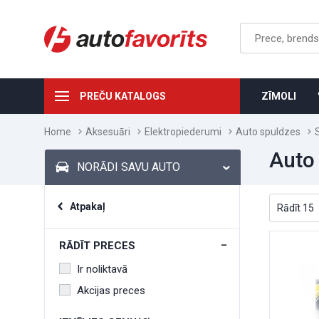
PREČU KATALOGS
ZĪMOLI
Home
Aksesuāri
Elektropiederumi
Auto spuldzes
Auto
NORĀDI SAVU AUTO
Atpakaļ
RĀDĪT PRECES
Ir noliktavā
Akcijas preces