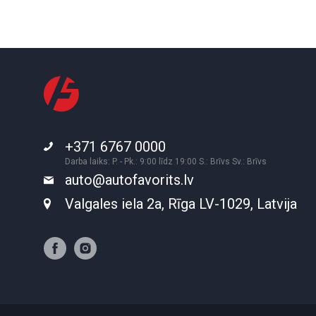
+371 6767 0000
Darba laiks: P. - Pk.: 9:00 līdz 19:00 S.: Brīvs Sv.: Brīvs
auto@autofavorits.lv
Valgales iela 2a, Rīga LV-1029, Latvija