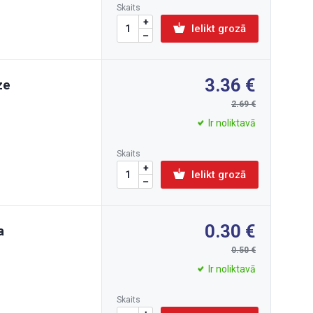
Skaits
Ielikt grozā
3.36
ze
2.69
Ir noliktavā
Skaits
Ielikt grozā
0.30
a
0.50
Ir noliktavā
Skaits