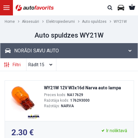
Home
Aksesuāri
Elektropiederumi
Auto spuldzes
WY21W
Auto spuldzes WY21W
NORĀDI SAVU AUTO
Filtri
WY21W 12V W3x16d Narva auto lampa
Preces kods:
NA17629
Ražotāja kods:
176293000
Ražotājs:
NARVA
2.30
Ir noliktavā