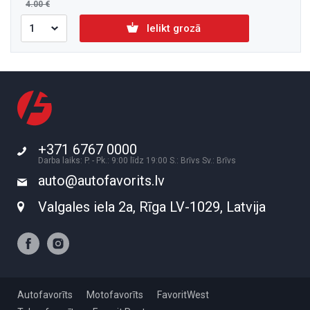
4.00
Ielikt grozā
+371 6767 0000
Darba laiks: P. - Pk.: 9:00 līdz 19:00 S.: Brīvs Sv.: Brīvs
auto@autofavorits.lv
Valgales iela 2a, Rīga LV-1029, Latvija
Autofavorīts
Motofavorīts
FavoritWest