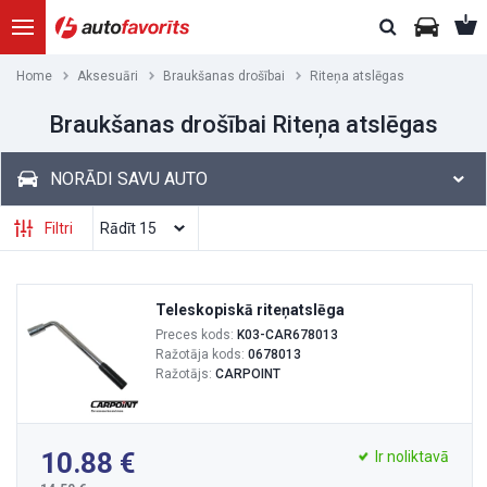
Home
Aksesuāri
Braukšanas drošībai
Riteņa atslēgas
Braukšanas drošībai Riteņa atslēgas
NORĀDI SAVU AUTO
Filtri
Teleskopiskā riteņatslēga
Preces kods:
K03-CAR678013
Ražotāja kods:
0678013
Ražotājs:
CARPOINT
10.88
Ir noliktavā