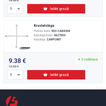
14.50
Ielikt grozā
Krustatslēga
Preces kods:
K03-CAR4304
Ražotāja kods:
0627003
Ražotājs:
CARPOINT
9.38
Ir noliktavā
12.50
Ielikt grozā