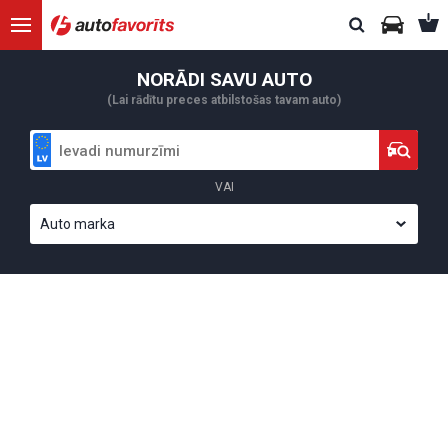
NORĀDI SAVU AUTO
(Lai rādītu preces atbilstošas tavam auto)
VAI