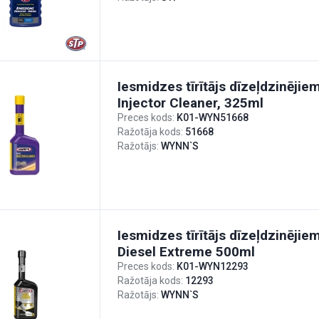
Iesmidzes tīrītājs dīzeļdzinējie
Injector Cleaner, 325ml
Preces kods:
K01-WYN51668
Ražotāja kods:
51668
Ražotājs:
WYNN`S
Iesmidzes tīrītājs dīzeļdzinējie
Diesel Extreme 500ml
Preces kods:
K01-WYN12293
Ražotāja kods:
12293
Ražotājs:
WYNN`S