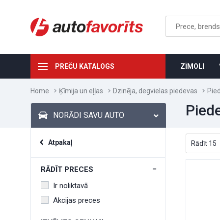
PREČU KATALOGS
ZĪMOLI
Home
Ķīmija un eļļas
Dzinēja, degvielas piedevas
Pied
Piede
NORĀDI SAVU AUTO
Atpakaļ
RĀDĪT PRECES
Ir noliktavā
Akcijas preces