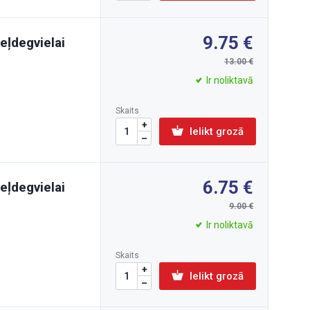
9.75
zeļdegvielai
13.00
Ir noliktavā
Skaits
Ielikt grozā
6.75
zeļdegvielai
9.00
Ir noliktavā
Skaits
Ielikt grozā