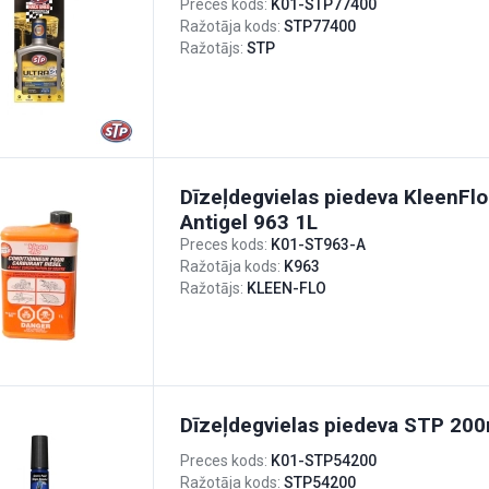
Preces kods:
K01-STP77400
Ražotāja kods:
STP77400
Ražotājs:
STP
Dīzeļdegvielas piedeva KleenFl
Antigel 963 1L
Preces kods:
K01-ST963-A
Ražotāja kods:
K963
Ražotājs:
KLEEN-FLO
Dīzeļdegvielas piedeva STP 20
Preces kods:
K01-STP54200
Ražotāja kods:
STP54200