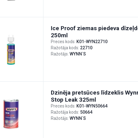
Ice Proof ziemas piedeva dīzeļde
250ml
Preces kods:
K01-WYN22710
Ražotāja kods:
22710
Ražotājs:
WYNN`S
Dzinēja pretsūces līdzeklis Wyn
Stop Leak 325ml
Preces kods:
K01-WYN50664
Ražotāja kods:
50664
Ražotājs:
WYNN`S