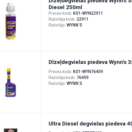
Dīzeļdegvielas piedeva Wynn's
Diesel 250ml
Preces kods:
K01-WYN22911
Ražotāja kods:
22911
Ražotājs:
WYNN`S
Dīzeļdegvielas piedeva Wynn's 
Preces kods:
K01-WYN76459
Ražotāja kods:
76459
Ražotājs:
WYNN`S
Ultra Diesel degvielas piedeva 