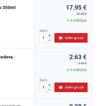
17.95
js 350ml
21.00
Ir noliktavā
Skaits
Ielikt grozā
2.63
iedeva
3.50
Ir noliktavā
Skaits
Ielikt grozā