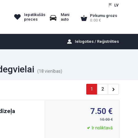
LV
Iepatikušās
Mani
Pirkumu grozs
preces
auto
0.00
Ielogoties / Reģistrēties
degvielai
(18 vienības)
1
2
7.50
dīzeļa
10.00
Ir noliktavā