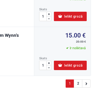
Skaits
Ielikt grozā
15.00
lim Wynn's
20.00
Ir noliktavā
Skaits
Ielikt grozā
1
2