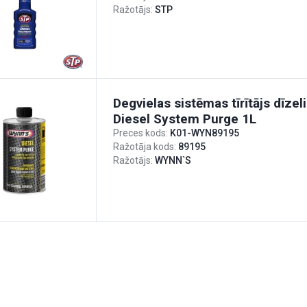
Ražotājs:
STP
Degvielas sistēmas tīrītājs dīze
Diesel System Purge 1L
Preces kods:
K01-WYN89195
Ražotāja kods:
89195
Ražotājs:
WYNN`S