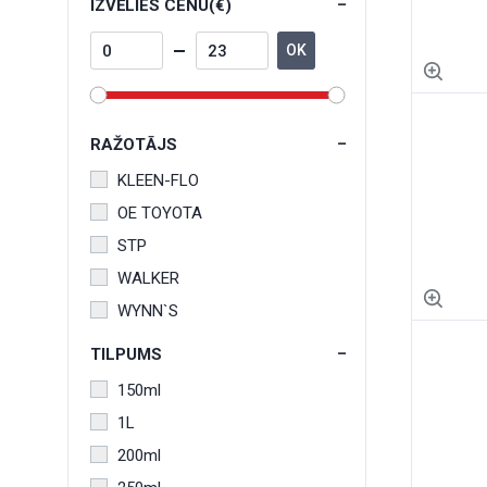
IZVĒLIES CENU(€)
OK
RAŽOTĀJS
KLEEN-FLO
OE TOYOTA
STP
WALKER
WYNN`S
TILPUMS
150ml
1L
200ml