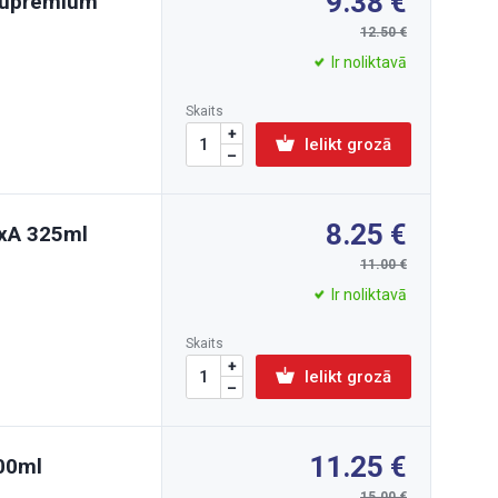
9.38
 Supremium
12.50
Ir noliktavā
Skaits
Ielikt grozā
8.25
3xA 325ml
11.00
Ir noliktavā
Skaits
Ielikt grozā
11.25
400ml
15.00