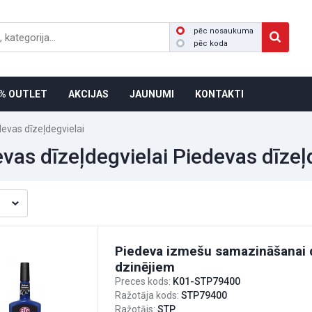
pēc nosaukuma
pēc koda
% OUTLET
AKCIJAS
JAUNUMI
KONTAKTI
evas dīzeļdegvielai
vas dīzeļdegvielai Piedevas dīzeļ
Piedeva izmešu samazināšanai 
dzinējiem
Preces kods:
K01-STP79400
Ražotāja kods:
STP79400
Ražotājs:
STP