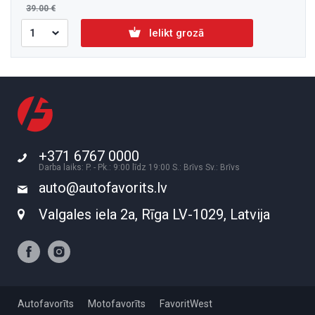
39.00
Ielikt grozā
+371 6767 0000
Darba laiks: P. - Pk.: 9:00 līdz 19:00 S.: Brīvs Sv.: Brīvs
auto@autofavorits.lv
Valgales iela 2a, Rīga LV-1029, Latvija
Autofavorīts
Motofavorīts
FavoritWest