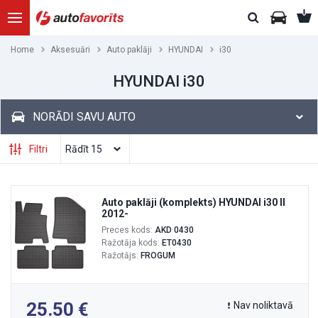
Home
Aksesuāri
Auto paklāji
HYUNDAI
i30
HYUNDAI i30
NORĀDI SAVU AUTO
Filtri
Auto paklāji (komplekts) HYUNDAI i30 II
2012-
Preces kods:
AKD 0430
Ražotāja kods:
ET0430
Ražotājs:
FROGUM
25.50
Nav noliktavā