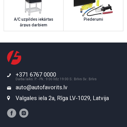
A/C uzpildes iekārtas
Piederumi
ārpus darbiem
+371 6767 0000
Darba laiks: P. - Pk.: 9:00 līdz 19:00 S.: Brīvs Sv.: Brīvs
auto@autofavorits.lv
Valgales iela 2a, Rīga LV-1029, Latvija