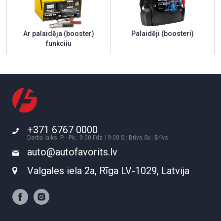
Ar palaidēja (booster)
Palaidēji (boosteri)
funkciju
+371 6767 0000
Darba laiks: P. - Pk.: 9:00 līdz 19:00 S.: Brīvs Sv.: Brīvs
auto@autofavorits.lv
Valgales iela 2a, Rīga LV-1029, Latvija