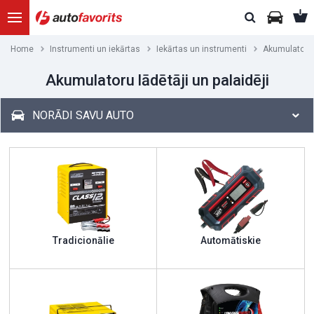
Home
Instrumenti un iekārtas
Iekārtas un instrumenti
Akumulatoru l
Akumulatoru lādētāji un palaidēji
NORĀDI SAVU AUTO
Tradicionālie
Automātiskie