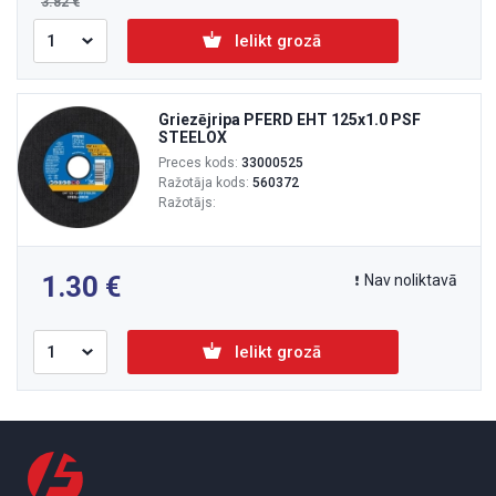
3.82
Ielikt grozā
Griezējripa PFERD EHT 125x1.0 PSF
STEELOX
Preces kods:
33000525
Ražotāja kods:
560372
Ražotājs:
1.30
Nav noliktavā
Ielikt grozā