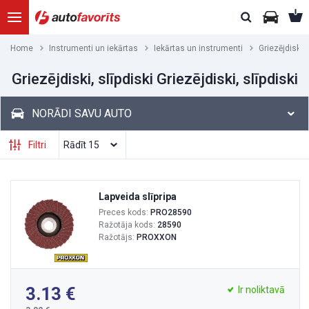
Home
Instrumenti un iekārtas
Iekārtas un instrumenti
Griezējdiski, 
Griezējdiski, slīpdiski Griezējdiski, slīpdiski
NORĀDI SAVU AUTO
Filtri
Lapveida slīpripa
Preces kods:
PRO28590
Ražotāja kods:
28590
Ražotājs:
PROXXON
3.13
Ir noliktavā