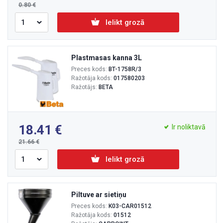
0.80
Ielikt grozā
Plastmasas kanna 3L
Preces kods:
BT-1758R/3
Ražotāja kods:
017580203
Ražotājs:
BETA
18.41
Ir noliktavā
21.66
Ielikt grozā
Piltuve ar sietiņu
Preces kods:
K03-CAR01512
Ražotāja kods:
01512