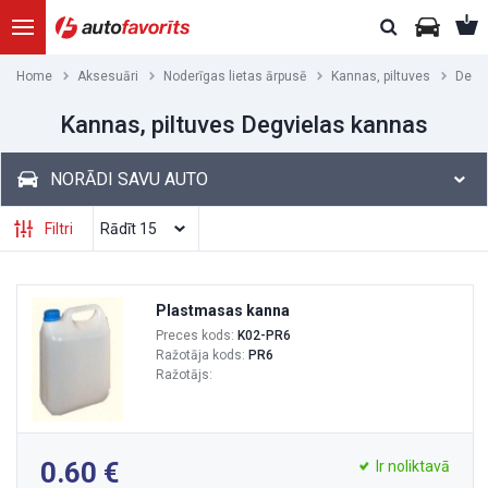
Home
Aksesuāri
Noderīgas lietas ārpusē
Kannas, piltuves
Degv
Kannas, piltuves Degvielas kannas
NORĀDI SAVU AUTO
Filtri
Plastmasas kanna
Preces kods:
K02-PR6
Ražotāja kods:
PR6
Ražotājs:
0.60
Ir noliktavā