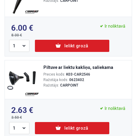
Ražotājs:
CARPOINT
6.00
Ir noliktavā
8.00
Ielikt grozā
Piltuve ar liektu kakliņu, saliekama
Preces kods:
K03-CAR2546
Ražotāja kods:
0623402
Ražotājs:
CARPOINT
2.63
Ir noliktavā
3.50
Ielikt grozā