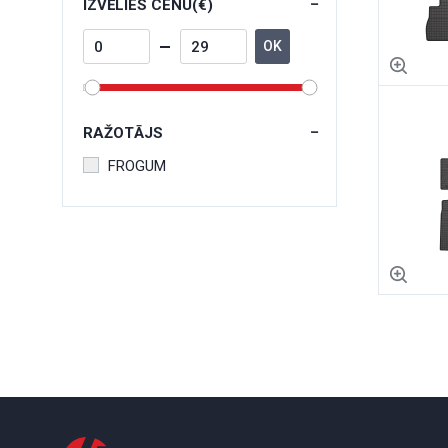
IZVĒLIES CENU(€)
OK
RAŽOTĀJS
FROGUM