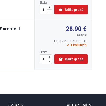
Skaits
Ielikt grozā
28.90
Sorento II
44.00
10.08.2026 11:00 - 13:00
Ir noliktavā
Skaits
Ielikt grozā
E-VEIKALS
AUTOFAVORĪTS