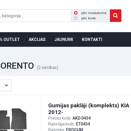
pēc nosaukuma
pēc koda
% OUTLET
AKCIJAS
JAUNUMI
KONTAKTI
SORENTO
(2 vienības)
Gumijas paklāji (komplekts) KIA 
2012-
Preces kods:
AKD 0434
Ražotāja kods:
ET0434
Ražotājs:
FROGUM