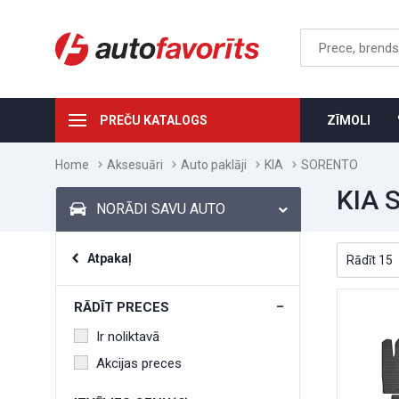
PREČU KATALOGS
ZĪMOLI
Home
Aksesuāri
Auto paklāji
KIA
SORENTO
KIA 
NORĀDI SAVU AUTO
Atpakaļ
RĀDĪT PRECES
Ir noliktavā
Akcijas preces