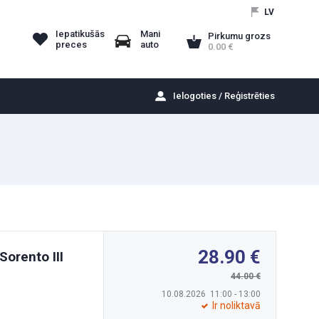
LV
Iepatikušās
Mani
Pirkumu grozs
preces
auto
0.00
Ielogoties / Reģistrēties
28.90
Sorento III
44.00
10.08.2026 11:00 - 13:00
Ir noliktavā