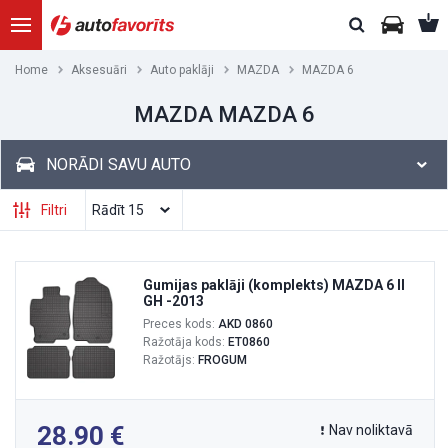
Home
Aksesuāri
Auto paklāji
MAZDA
MAZDA 6
MAZDA MAZDA 6
NORĀDI SAVU AUTO
Filtri
Gumijas paklāji (komplekts) MAZDA 6 II
GH -2013
Preces kods:
AKD 0860
Ražotāja kods:
ET0860
Ražotājs:
FROGUM
28.90
Nav noliktavā