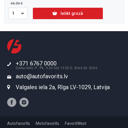
44.00
Ielikt grozā
+371 6767 0000
Darba laiks: P. - Pk.: 9:00 līdz 19:00 S.: Brīvs Sv.: Brīvs
auto@autofavorits.lv
Valgales iela 2a, Rīga LV-1029, Latvija
Autofavorīts
Motofavorīts
FavoritWest